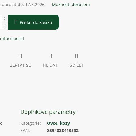
doručit do:
17.8.2026
Možnosti doručení
Přidat do košíku
 informace
ZEPTAT SE
HLÍDAT
SDÍLET
Doplňkové parametry
od
Kategorie
:
Ovce, kozy
EAN
:
8594038410532