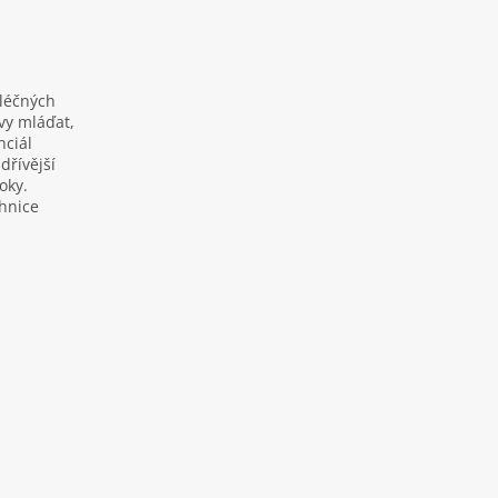
mléčných
vy mláďat,
nciál
dřívější
oky.
ahnice