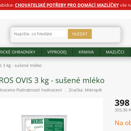
abídce:
CHOVATELSKÉ POTŘEBY PRO DOMÁCÍ MAZLÍČKY
vše n
HLEDAT
RICKÉ OHRADNÍKY
VÝPRODEJ
KRMIVA
MAZLÍČCI
 3 kg - sušené mléko
ROS OVIS 3 kg - sušené mléko
né
dnoceno
Podrobnosti hodnocení
Značka:
Mikrop®
ení
398
tu
355,36 
Měrná
Na o
cena:
ek.