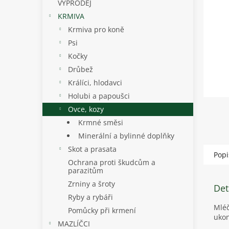
p
VÝPRODEJ
a
KRMIVA
n
Krmiva pro koně
e
Psi
l
Kočky
Drůbež
Králíci, hlodavci
Holubi a papoušci
Ovce, kozy
Krmné směsi
Minerální a bylinné doplňky
Skot a prasata
Popi
Ochrana proti škudcům a
parazitům
Zrniny a šroty
Det
Ryby a rybáři
Mléč
Pomůcky při krmení
ukon
MAZLÍČCI