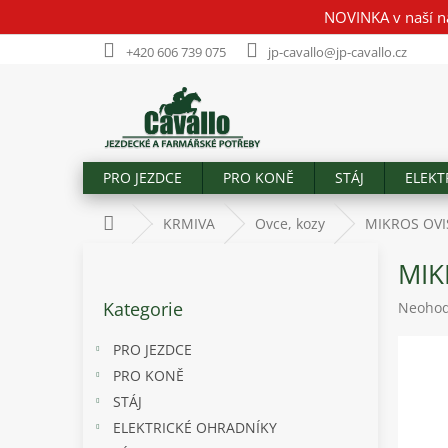
Přejít
NOVINKA v naší n
na
obsah
+420 606 739 075
jp-cavallo@jp-cavallo.cz
PRO JEZDCE
PRO KONĚ
STÁJ
ELEKT
Domů
KRMIVA
Ovce, kozy
MIKROS OVIS
P
MIK
o
Přeskočit
s
Kategorie
Průměr
Neoho
kategorie
t
hodnoc
r
produk
PRO JEZDCE
a
je
PRO KONĚ
n
0,0
STÁJ
z
n
5
í
ELEKTRICKÉ OHRADNÍKY
hvězdič