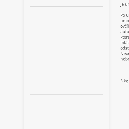
Je u
Po u
umož
ovčí
auto
kter
mláď
odst
Neoc
nebo
3 kg