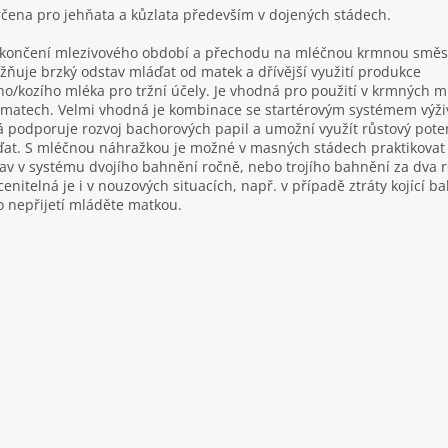
rčena pro jehňata a kůzlata především v dojených stádech.
končení mlezivového období a přechodu na mléčnou krmnou směs
ňuje brzký odstav mláďat od matek a dřívější využití produkce
ho/kozího mléka pro tržní účely. Je vhodná pro použití v krmných 
matech. Velmi vhodná je kombinace se startérovým systémem výži
á podporuje rozvoj bachorových papil a umožní využít růstový pote
at. S mléčnou náhražkou je možné v masných stádech praktikovat 
av v systému dvojího bahnění ročně, nebo trojího bahnění za dva r
enitelná je i v nouzových situacích, např. v případě ztráty kojící b
 nepřijetí mláděte matkou.