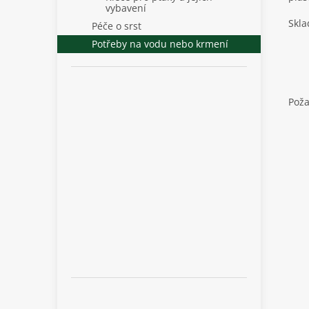
vybavení
Skla
Péče o srst
Potřeby na vodu nebo krmení
Pož