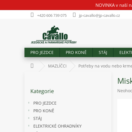
Přejít
NOVINKA v naší n
na
obsah
+420 606 739 075
jp-cavallo@jp-cavallo.cz
PRO JEZDCE
PRO KONĚ
STÁJ
ELEKT
Domů
MAZLÍČCI
Potřeby na vodu nebo krm
P
Mis
o
Přeskočit
s
Kategorie
Průměr
Neoho
kategorie
t
hodnoc
r
produk
PRO JEZDCE
a
je
PRO KONĚ
n
0,0
STÁJ
z
n
5
í
ELEKTRICKÉ OHRADNÍKY
hvězdič