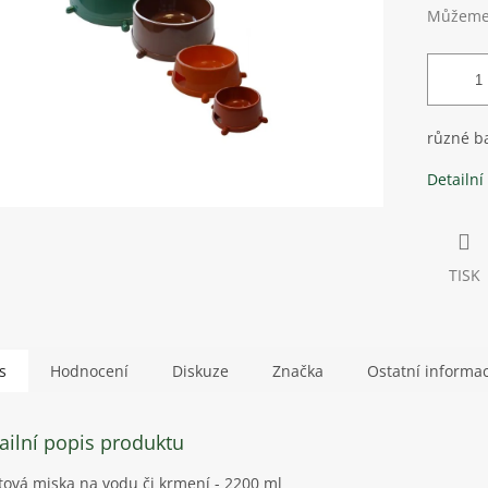
Můžeme 
různé b
Detailní
TISK
s
Hodnocení
Diskuze
Značka
Ostatní informa
ailní popis produktu
tová miska na vodu či krmení - 2200 ml