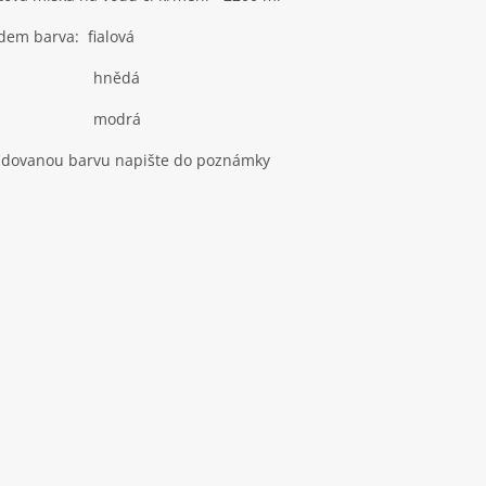
dem barva: fialová
hnědá
modrá
adovanou barvu napište do poznámky