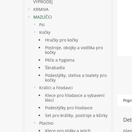
p
VÝPRODEJ
a
KRMIVA
n
MAZLÍČCI
e
Psi
l
Kočky
Hračky pro kočky
Postroje, obojky a vodítka pro
kočky
Péče a hygiena
Škrabadla
Podestýlky, steliva a toalety pro
kočky
Králíci a hlodavci
Klece pro hlodavce a vybavení
klecí
Popi
Podestýlky pro hlodavce
Set pro králíky, postroje a kšírky
Det
Ptactvo
Klece pro ptáky a jejich
plas