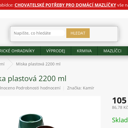
abídce:
CHOVATELSKÉ POTŘEBY PRO DOMÁCÍ MAZLÍČKY
vše n
HLEDAT
RICKÉ OHRADNÍKY
VÝPRODEJ
KRMIVA
MAZLÍČCI
ení
Miska plastová 2200 ml
ka plastová 2200 ml
né
dnoceno
Podrobnosti hodnocení
Značka:
Kamír
ení
105
tu
86,78 K
Měrná
Skla
cena:
ek.