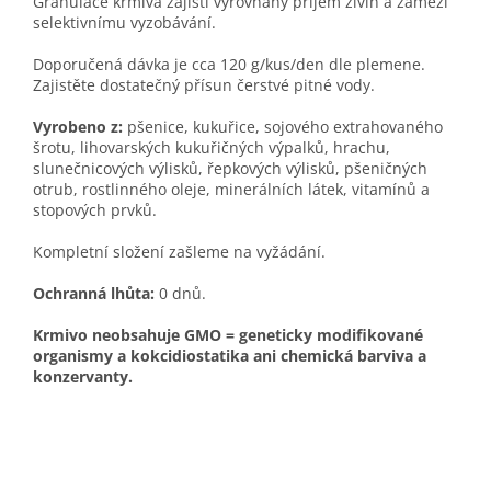
Granulace krmiva zajistí vyrovnaný příjem živin a zamezí
selektivnímu vyzobávání.
Doporučená dávka je cca 120 g/kus/den dle plemene.
Zajistěte dostatečný přísun čerstvé pitné vody.
Vyrobeno z:
pšenice, kukuřice, sojového extrahovaného
šrotu, lihovarských kukuřičných výpalků, hrachu,
slunečnicových výlisků, řepkových výlisků, pšeničných
otrub, rostlinného oleje, minerálních látek, vitamínů a
stopových prvků.
Kompletní složení zašleme na vyžádání.
Ochranná lhůta:
0 dnů.
Krmivo neobsahuje GMO = geneticky modifikované
organismy a kokcidiostatika ani chemická barviva a
konzervanty.