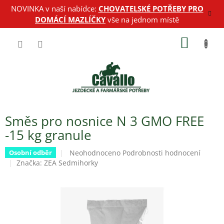
Přejít
NOVINKA v naší nabídce:
CHOVATELSKÉ POTŘEBY PRO
na
DOMÁCÍ MAZLÍČKY
vše na jednom místě
obsah
NÁKUP
KOŠÍK
Směs pro nosnice N 3 GMO FREE
-15 kg granule
Průměrné
Neohodnoceno
Podrobnosti hodnocení
Osobní odběr
hodnocení
Značka:
ZEA Sedmihorky
produktu
je
0,0
z
5
hvězdiček.