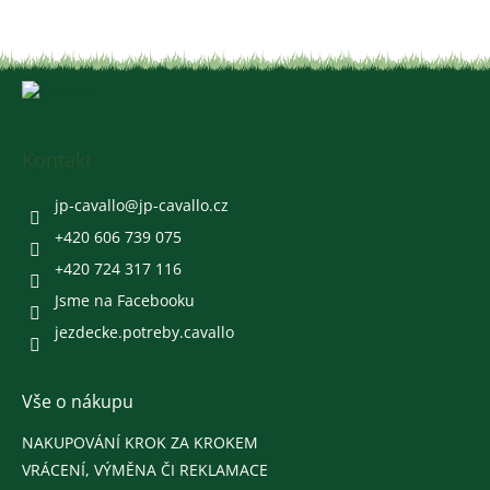
Z
á
p
a
Kontakt
t
í
jp-cavallo
@
jp-cavallo.cz
+420 606 739 075
+420 724 317 116
Jsme na Facebooku
jezdecke.potreby.cavallo
Vše o nákupu
NAKUPOVÁNÍ KROK ZA KROKEM
VRÁCENÍ, VÝMĚNA ČI REKLAMACE