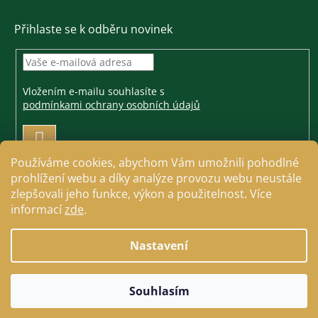
Přihlaste se k odběru novinek
Vložením e-mailu souhlasíte s
podmínkami ochrany osobních údajů
PŘIHLÁSIT
SE
Používáme cookies, abychom Vám umožnili pohodlné
prohlížení webu a díky analýze provozu webu neustále
zlepšovali jeho funkce, výkon a použitelnost. Více
informací
zde
.
Vytvořil Shoptet
Nastavení
Copyright 2026
Jezdecké a farmářské potřeby Cavallo
.
Souhlasím
Všechna práva vyhrazena.