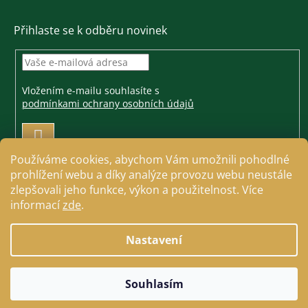
Přihlaste se k odběru novinek
Vložením e-mailu souhlasíte s
podmínkami ochrany osobních údajů
PŘIHLÁSIT
SE
Používáme cookies, abychom Vám umožnili pohodlné
prohlížení webu a díky analýze provozu webu neustále
zlepšovali jeho funkce, výkon a použitelnost. Více
informací
zde
.
Vytvořil Shoptet
Nastavení
Copyright 2026
Jezdecké a farmářské potřeby Cavallo
.
Souhlasím
Všechna práva vyhrazena.