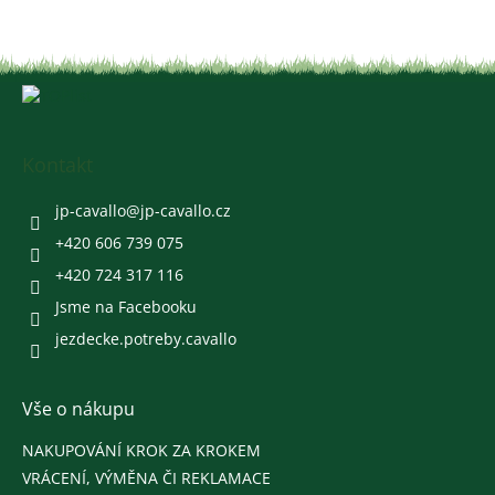
Z
á
p
a
Kontakt
t
í
jp-cavallo
@
jp-cavallo.cz
+420 606 739 075
+420 724 317 116
Jsme na Facebooku
jezdecke.potreby.cavallo
Vše o nákupu
NAKUPOVÁNÍ KROK ZA KROKEM
VRÁCENÍ, VÝMĚNA ČI REKLAMACE