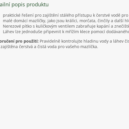
ailní popis produktu
praktické řešení pro zajištění stálého přístupu k čerstvé vodě pro
malé domácí mazlíčky, jako jsou králíci, morčata, činčily a další hl
Nerezové pítko s kuličkovým ventilem zabraňuje kapání a znečišt
Láhev lze jednoduše připevnit k mřížím klece pomocí dodávanéh
ručení pro použití:
Pravidelně kontrolujte hladinu vody a láhev či
 zajištěna čerstvá a čistá voda pro vašeho mazlíčka.​