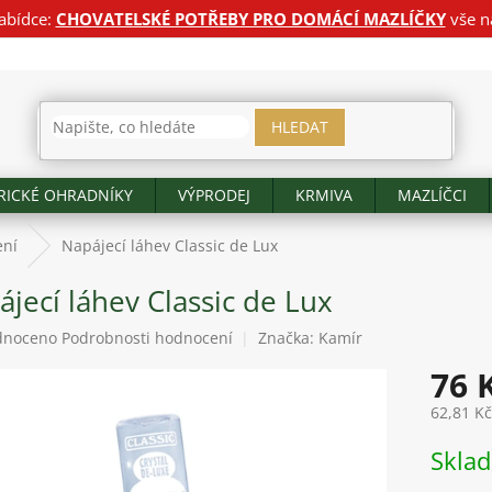
abídce:
CHOVATELSKÉ POTŘEBY PRO DOMÁCÍ MAZLÍČKY
vše n
HLEDAT
RICKÉ OHRADNÍKY
VÝPRODEJ
KRMIVA
MAZLÍČCI
ení
Napájecí láhev Classic de Lux
jecí láhev Classic de Lux
né
dnoceno
Podrobnosti hodnocení
Značka:
Kamír
ení
76 
tu
62,81 K
Měrná
Skla
cena:
ek.