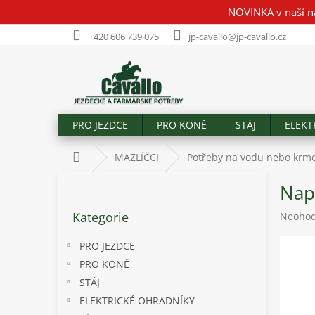
Přejít
NOVINKA v naší n
na
obsah
+420 606 739 075
jp-cavallo@jp-cavallo.cz
PRO JEZDCE
PRO KONĚ
STÁJ
ELEKT
Domů
MAZLÍČCI
Potřeby na vodu nebo krm
P
Napá
o
Přeskočit
s
Kategorie
Průměr
Neoho
kategorie
t
hodnoc
r
produk
PRO JEZDCE
a
je
PRO KONĚ
n
0,0
STÁJ
z
n
5
í
ELEKTRICKÉ OHRADNÍKY
hvězdič