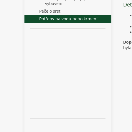
vybavení
Det
Péče o srst
Potřeby na vodu nebo krmení
Dopo
byla