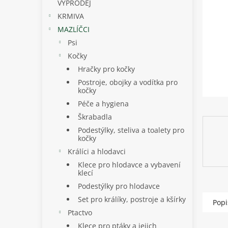
p
VÝPRODEJ
a
KRMIVA
n
MAZLÍČCI
e
Psi
l
Kočky
Hračky pro kočky
Postroje, obojky a vodítka pro
kočky
Péče a hygiena
Škrabadla
Podestýlky, steliva a toalety pro
kočky
Králíci a hlodavci
Klece pro hlodavce a vybavení
klecí
Podestýlky pro hlodavce
Set pro králíky, postroje a kšírky
Popi
Ptactvo
Klece pro ptáky a jejich