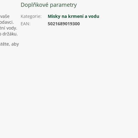
Doplňkové parametry
 vaše
Kategorie
:
Misky na krmení a vodu
odavci.
EAN
:
5021689019300
ění vody.
o držáku.
stěte, aby