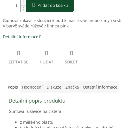
Přidat do košíku
Gumová rukavice sloužící k buď k masírování nebo k mytí srsti.
V barvě světle růžové / linnea pink
Detailní informace
ZEPTAT SE
HLÍDAT
SDÍLET
Popis
Hodnocení
Diskuze
Značka
Ostatní informace
Detailní popis produktu
Gumová rukavice na čištění
z měkkého plastu
na jedné straně je opatřena výstupky a na druhé