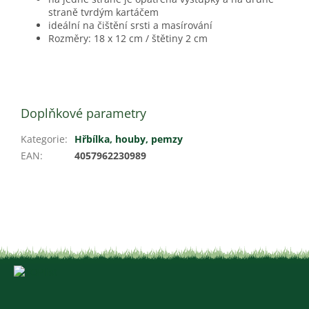
straně tvrdým kartáčem
ideální na čištění srsti a masírování
Rozměry: 18 x 12 cm / štětiny 2 cm
Doplňkové parametry
Kategorie
:
Hřbílka, houby, pemzy
EAN
:
4057962230989
Z
á
p