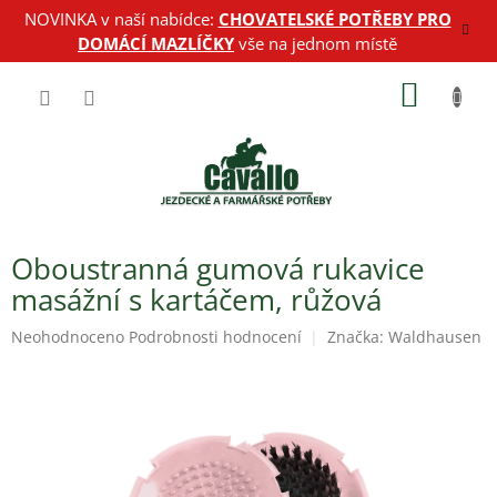
Přejít
NOVINKA v naší nabídce:
CHOVATELSKÉ POTŘEBY PRO
na
DOMÁCÍ MAZLÍČKY
vše na jednom místě
obsah
NÁKUP
KOŠÍK
Oboustranná gumová rukavice
masážní s kartáčem, růžová
Průměrné
Neohodnoceno
Podrobnosti hodnocení
Značka:
Waldhausen
hodnocení
produktu
je
0,0
z
5
hvězdiček.