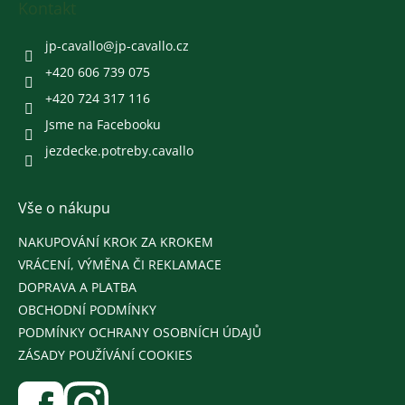
a
Kontakt
t
í
jp-cavallo
@
jp-cavallo.cz
+420 606 739 075
+420 724 317 116
Jsme na Facebooku
jezdecke.potreby.cavallo
Vše o nákupu
NAKUPOVÁNÍ KROK ZA KROKEM
VRÁCENÍ, VÝMĚNA ČI REKLAMACE
DOPRAVA A PLATBA
OBCHODNÍ PODMÍNKY
PODMÍNKY OCHRANY OSOBNÍCH ÚDAJŮ
ZÁSADY POUŽÍVÁNÍ COOKIES