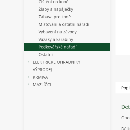
p
Čištění na koně
a
Žlaby a napáječky
n
Zábava pro koně
e
Místování a ostatní nářadí
l
Vybavení na závody
Vazáky a karabiny
Podkovářské nařadí
Ostatní
ELEKTRICKÉ OHRADNÍKY
VÝPRODEJ
KRMIVA
MAZLÍČCI
Popi
Det
Obou
Délk