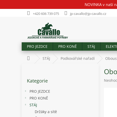
Přejít
NOVINKA v naší n
na
obsah
+420 606 739 075
jp-cavallo@jp-cavallo.cz
PRO JEZDCE
PRO KONĚ
STÁJ
ELEKT
Domů
STÁJ
Podkovářské nařadí
Oboust
P
Obo
o
Přeskočit
s
Kategorie
Průměr
Neoho
kategorie
t
hodnoc
r
produk
PRO JEZDCE
a
je
PRO KONĚ
n
0,0
STÁJ
z
n
5
í
Držáky a sítě
hvězdič