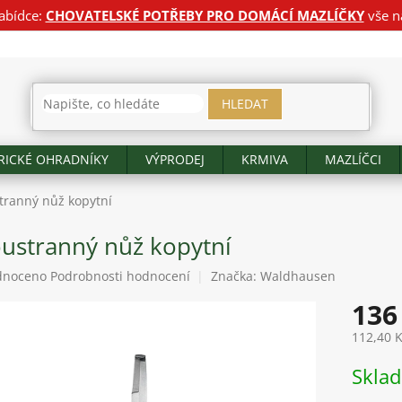
abídce:
CHOVATELSKÉ POTŘEBY PRO DOMÁCÍ MAZLÍČKY
vše n
HLEDAT
RICKÉ OHRADNÍKY
VÝPRODEJ
KRMIVA
MAZLÍČCI
ranný nůž kopytní
ustranný nůž kopytní
né
dnoceno
Podrobnosti hodnocení
Značka:
Waldhausen
ení
136
tu
112,40 
Měrná
Skla
cena:
ek.