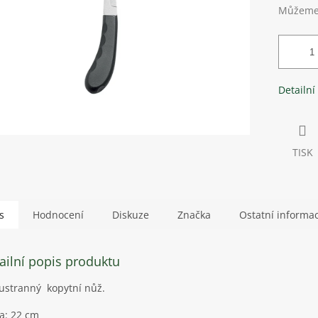
Můžeme 
Detailní
TISK
s
Hodnocení
Diskuze
Značka
Ostatní informa
ailní popis produktu
stranný kopytní nůž.
a: 22 cm