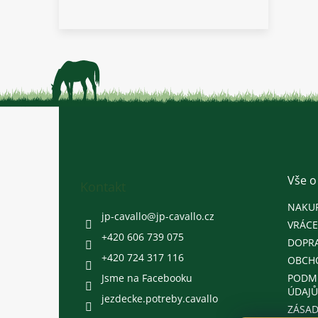
Z
á
p
a
t
Vše o
Kontakt
í
NAKU
jp-cavallo
@
jp-cavallo.cz
VRÁCE
+420 606 739 075
DOPRA
+420 724 317 116
OBCH
Jsme na Facebooku
PODM
ÚDAJŮ
jezdecke.potreby.cavallo
ZÁSAD