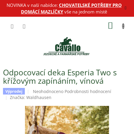
Přejít
NOVINKA v naší nabídce:
CHOVATELSKÉ POTŘEBY PRO
na
DOMÁCÍ MAZLÍČKY
vše na jednom místě
obsah
NÁKUP
KOŠÍK
Odpocovací deka Esperia Two s
křížovým zapínáním, vínová
Průměrné
Neohodnoceno
Podrobnosti hodnocení
Výprodej
hodnocení
Značka:
Waldhausen
produktu
je
0,0
z
5
hvězdiček.