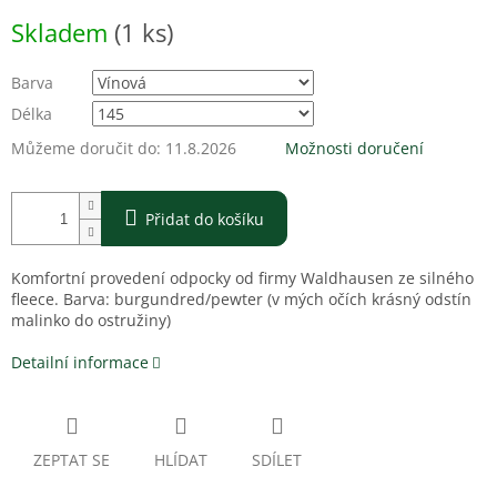
Měrná
Skladem
(1 ks)
cena:
Barva
Délka
Můžeme doručit do:
11.8.2026
Možnosti doručení
Přidat do košíku
Komfortní provedení odpocky od firmy Waldhausen ze silného
fleece. Barva: burgundred/pewter (v mých očích krásný odstín
malinko do ostružiny)
Detailní informace
ZEPTAT SE
HLÍDAT
SDÍLET