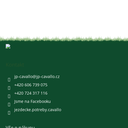
Z
á
p
a
Kontakt
t
í
jp-cavallo
@
jp-cavallo.cz
+420 606 739 075
+420 724 317 116
Jsme na Facebooku
jezdecke.potreby.cavallo
Vše o nákupu