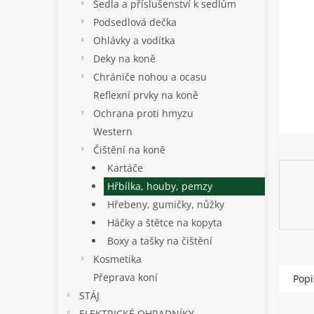
p
Sedla a příslušenství k sedlům
a
Podsedlová dečka
n
Ohlávky a vodítka
e
Deky na koně
l
Chrániče nohou a ocasu
Reflexní prvky na koně
Ochrana proti hmyzu
Western
Čištění na koně
Kartáče
Hřbílka, houby, pemzy
Hřebeny, gumičky, nůžky
Háčky a štětce na kopyta
Boxy a tašky na čištění
Kosmetika
Přeprava koní
Popi
STÁJ
ELEKTRICKÉ OHRADNÍKY