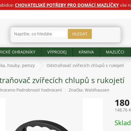
abídce:
CHOVATELSKÉ POTŘEBY PRO DOMÁCÍ MAZLÍČKY
vše n
HLEDAT
RICKÉ OHRADNÍKY
VÝPRODEJ
KRMIVA
MAZLÍČCI
lka, houby, pemzy
Odstraňovač zvířecích chlupů s rukojetí
raňovač zvířecích chlupů s rukojetí
né
dnoceno
Podrobnosti hodnocení
Značka:
Waldhausen
ení
180
tu
148,76 
Měrná
Skla
cena:
ek.