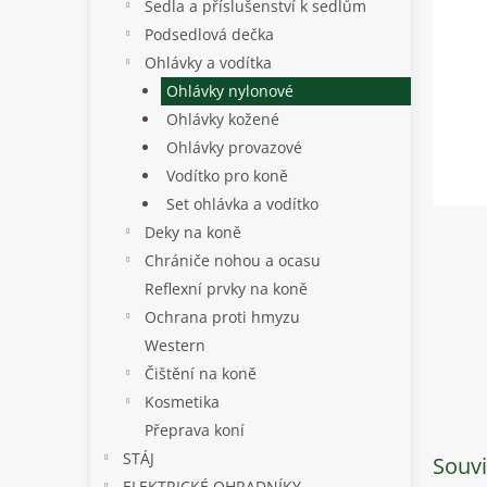
p
Sedla a příslušenství k sedlům
a
Podsedlová dečka
n
Ohlávky a vodítka
e
Ohlávky nylonové
l
Ohlávky kožené
Ohlávky provazové
Vodítko pro koně
Set ohlávka a vodítko
Deky na koně
Chrániče nohou a ocasu
Reflexní prvky na koně
Ochrana proti hmyzu
Western
Čištění na koně
Kosmetika
Přeprava koní
STÁJ
Souvi
ELEKTRICKÉ OHRADNÍKY