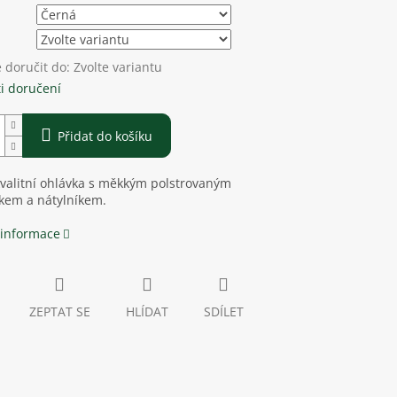
doručit do:
Zvolte variantu
i doručení
Přidat do košíku
valitní ohlávka s měkkým polstrovaným
kem a nátylníkem.
 informace
ZEPTAT SE
HLÍDAT
SDÍLET