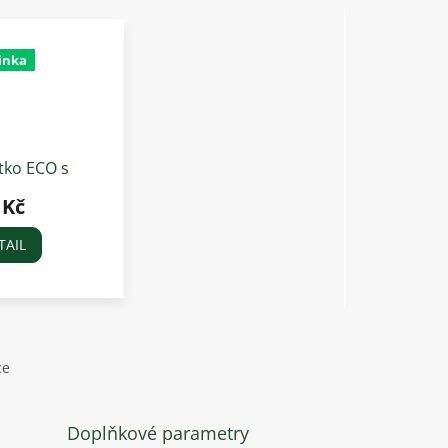
inka
tko ECO s
ální
 Kč
binou,
olejově
TAIL
ré
ce
Doplňkové parametry