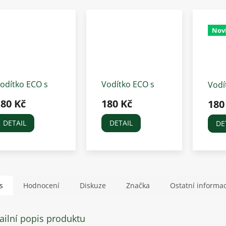
Nov
odítko ECO s
Vodítko ECO s
Vodí
ormální
normální
norm
180 Kč
180 Kč
180
arabinou, černé
karabinou,
kara
sametově
petr
DETAIL
DETAIL
DE
červené
mod
s
Hodnocení
Diskuze
Značka
Ostatní informa
ailní popis produktu