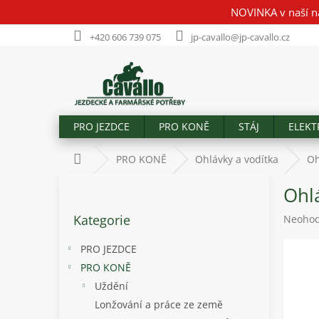
Přejít
NOVINKA v naší n
na
obsah
+420 606 739 075
jp-cavallo@jp-cavallo.cz
PRO JEZDCE
PRO KONĚ
STÁJ
ELEKT
Domů
PRO KONĚ
Ohlávky a vodítka
Oh
P
Ohl
o
Přeskočit
s
Kategorie
Průměr
Neoho
kategorie
t
hodnoc
r
produk
PRO JEZDCE
a
je
PRO KONĚ
n
0,0
Uždění
z
n
5
í
Lonžování a práce ze země
hvězdič