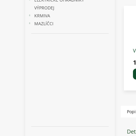
VÝPRODEJ
KRMIVA
MAZLÍČCI
V
n
k
Popi
Det