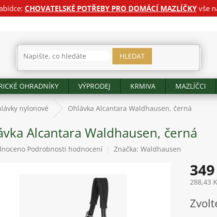
abídce:
CHOVATELSKÉ POTŘEBY PRO DOMÁCÍ MAZLÍČKY
vše n
HLEDAT
RICKÉ OHRADNÍKY
VÝPRODEJ
KRMIVA
MAZLÍČCI
lávky nylonové
Ohlávka Alcantara Waldhausen, černá
ávka Alcantara Waldhausen, černá
né
dnoceno
Podrobnosti hodnocení
Značka:
Waldhausen
ení
349
tu
288,43 
Měrná
Zvolt
cena:
ek.