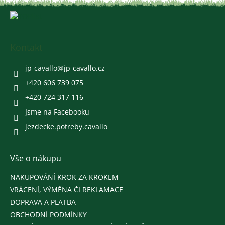
Z
á
p
a
Kontakt
t
í
jp-cavallo
@
jp-cavallo.cz
+420 606 739 075
+420 724 317 116
Jsme na Facebooku
jezdecke.potreby.cavallo
Vše o nákupu
NAKUPOVÁNÍ KROK ZA KROKEM
VRÁCENÍ, VÝMĚNA ČI REKLAMACE
DOPRAVA A PLATBA
OBCHODNÍ PODMÍNKY