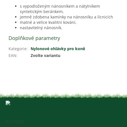
s vypodloženým nánosníkem a nátylníkem
syntetickým beránkem,
jemně zdobena kamínky na nánosníku a lícnicích
matné a velice kvalitní kování,
nastavitelný nánosník.
Doplňkové parametry
Kategorie
:
Nylonové ohlávky pro koně
EAN
:
Zvolte variantu
Z
á
p
a
Kontakt