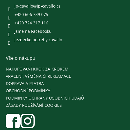
t
í
jp-cavallo
@
jp-cavallo.cz
+420 606 739 075
+420 724 317 116
Jsme na Facebooku
jezdecke.potreby.cavallo
Vše o nákupu
NAKUPOVÁNÍ KROK ZA KROKEM
VRÁCENÍ, VÝMĚNA ČI REKLAMACE
DOPRAVA A PLATBA
OBCHODNÍ PODMÍNKY
PODMÍNKY OCHRANY OSOBNÍCH ÚDAJŮ
ZÁSADY POUŽÍVÁNÍ COOKIES