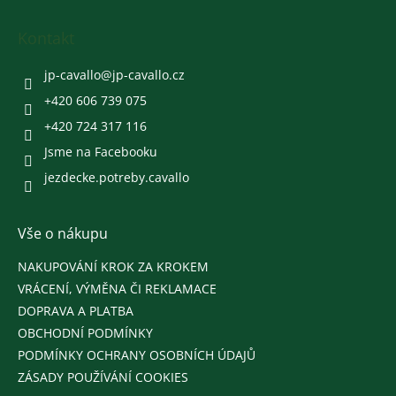
p
a
Kontakt
t
í
jp-cavallo
@
jp-cavallo.cz
+420 606 739 075
+420 724 317 116
Jsme na Facebooku
jezdecke.potreby.cavallo
Vše o nákupu
NAKUPOVÁNÍ KROK ZA KROKEM
VRÁCENÍ, VÝMĚNA ČI REKLAMACE
DOPRAVA A PLATBA
OBCHODNÍ PODMÍNKY
PODMÍNKY OCHRANY OSOBNÍCH ÚDAJŮ
ZÁSADY POUŽÍVÁNÍ COOKIES