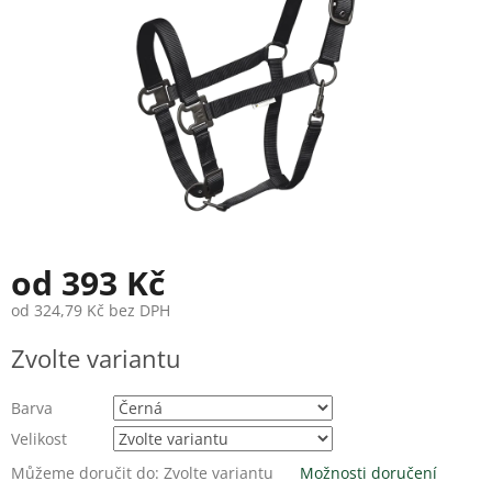
od
393 Kč
od
324,79 Kč
bez DPH
Měrná
Zvolte variantu
cena:
Barva
Velikost
Můžeme doručit do:
Zvolte variantu
Možnosti doručení