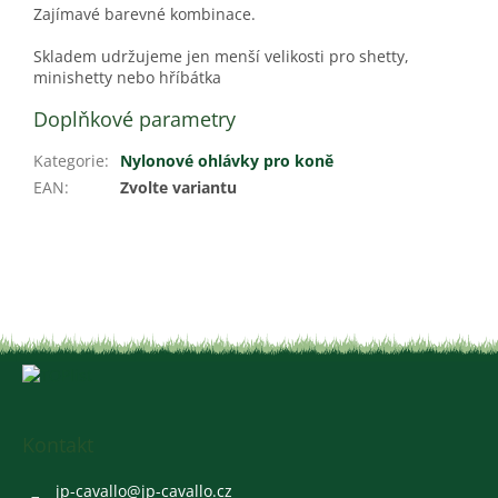
Zajímavé barevné kombinace.
Skladem udržujeme jen menší velikosti pro shetty,
minishetty nebo hříbátka
Doplňkové parametry
Kategorie
:
Nylonové ohlávky pro koně
EAN
:
Zvolte variantu
Z
á
p
a
Kontakt
t
í
jp-cavallo
@
jp-cavallo.cz