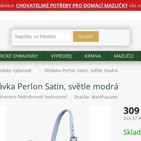
abídce:
CHOVATELSKÉ POTŘEBY PRO DOMÁCÍ MAZLÍČKY
vše n
HLEDAT
RICKÉ OHRADNÍKY
VÝPRODEJ
KRMIVA
MAZLÍČCI
lávky nylonové
Ohlávka Perlon Satin, světle modrá
ávka Perlon Satin, světle modrá
né
dnoceno
Podrobnosti hodnocení
Značka:
Waldhausen
ení
309
tu
255,37 
Měrná
Skla
cena:
ek.