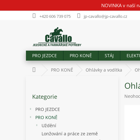
Přejít
NOVINKA v naší n
na
obsah
+420 606 739 075
jp-cavallo@jp-cavallo.cz
PRO JEZDCE
PRO KONĚ
STÁJ
ELEKT
Domů
PRO KONĚ
Ohlávky a vodítka
Oh
P
Ohl
o
Přeskočit
s
Kategorie
Průměr
Neoho
kategorie
t
hodnoc
r
produk
PRO JEZDCE
a
je
PRO KONĚ
n
0,0
Uždění
z
n
5
í
Lonžování a práce ze země
hvězdič