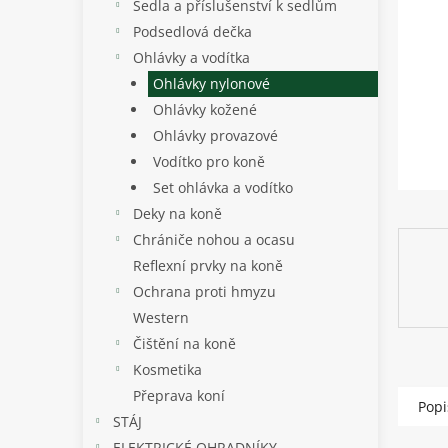
p
Sedla a příslušenství k sedlům
a
Podsedlová dečka
n
Ohlávky a vodítka
e
Ohlávky nylonové
l
Ohlávky kožené
Ohlávky provazové
Vodítko pro koně
Set ohlávka a vodítko
Deky na koně
Chrániče nohou a ocasu
Reflexní prvky na koně
Ochrana proti hmyzu
Western
Čištění na koně
Kosmetika
Přeprava koní
Popi
STÁJ
ELEKTRICKÉ OHRADNÍKY