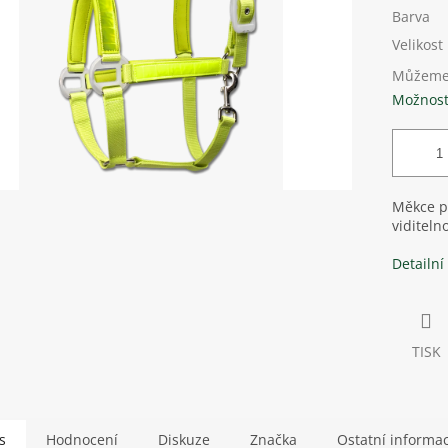
Barva
Velikost
Můžeme 
Možnost
Měkce p
viditeln
Detailní
TISK
s
Hodnocení
Diskuze
Značka
Ostatní informa