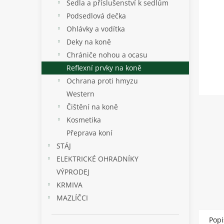
p
Sedla a příslušenství k sedlům
a
Podsedlová dečka
n
Ohlávky a vodítka
e
Deky na koně
l
Chrániče nohou a ocasu
Reflexní prvky na koně
Ochrana proti hmyzu
Western
Čištění na koně
Kosmetika
Přeprava koní
STÁJ
ELEKTRICKÉ OHRADNÍKY
VÝPRODEJ
KRMIVA
MAZLÍČCI
Popi