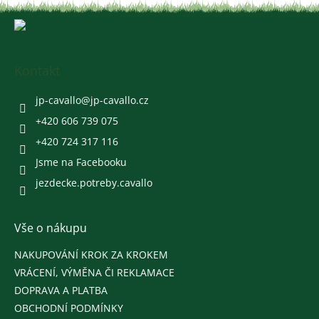
Z
á
p
a
Kontakt
t
í
jp-cavallo
@
jp-cavallo.cz
+420 606 739 075
+420 724 317 116
Jsme na Facebooku
jezdecke.potreby.cavallo
Vše o nákupu
NAKUPOVÁNÍ KROK ZA KROKEM
VRÁCENÍ, VÝMĚNA ČI REKLAMACE
DOPRAVA A PLATBA
OBCHODNÍ PODMÍNKY