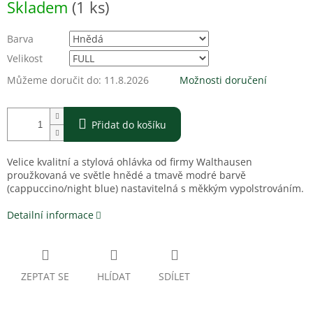
Skladem
(1 ks)
cena:
Barva
Velikost
Můžeme doručit do:
11.8.2026
Možnosti doručení
Přidat do košíku
Velice kvalitní a stylová ohlávka od firmy Walthausen
proužkovaná ve světle hnědé a tmavě modré barvě
(cappuccino/night blue) nastavitelná s měkkým vypolstrováním.
Detailní informace
ZEPTAT SE
HLÍDAT
SDÍLET