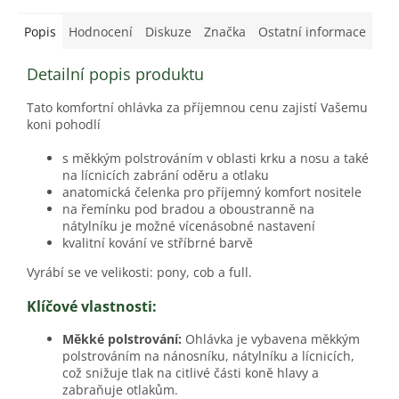
Popis
Hodnocení
Diskuze
Značka
Ostatní informace
Detailní popis produktu
Tato komfortní ohlávka za příjemnou cenu zajistí Vašemu
koni pohodlí
s měkkým polstrováním v oblasti krku a nosu a také
na lícnicích zabrání oděru a otlaku
anatomická čelenka pro příjemný komfort nositele
na řemínku pod bradou a oboustranně na
nátylníku je možné vícenásobné nastavení
kvalitní kování ve stříbrné barvě
Vyrábí se ve velikosti: pony, cob a full.
Klíčové vlastnosti:
Měkké polstrování:
Ohlávka je vybavena měkkým
polstrováním na nánosníku, nátylníku a lícnicích,
což snižuje tlak na citlivé části koně hlavy a
zabraňuje otlakům.