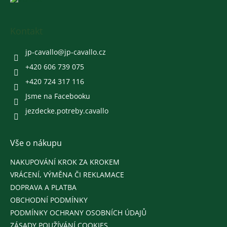
á
p
a
Kontakt
t
í
jp-cavallo
@
jp-cavallo.cz
+420 606 739 075
+420 724 317 116
Jsme na Facebooku
jezdecke.potreby.cavallo
Vše o nákupu
NAKUPOVÁNÍ KROK ZA KROKEM
VRÁCENÍ, VÝMĚNA ČI REKLAMACE
DOPRAVA A PLATBA
OBCHODNÍ PODMÍNKY
PODMÍNKY OCHRANY OSOBNÍCH ÚDAJŮ
ZÁSADY POUŽÍVÁNÍ COOKIES