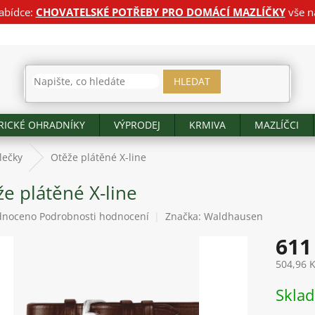
abídce:
CHOVATELSKÉ POTŘEBY PRO DOMÁCÍ MAZLÍČKY
vše n
HLEDAT
RICKÉ OHRADNÍKY
VÝPRODEJ
KRMIVA
MAZLÍČCI
lečky
Otěže plátěné X-line
e plátěné X-line
né
dnoceno
Podrobnosti hodnocení
Značka:
Waldhausen
ení
611
tu
504,96 
Měrná
Skla
cena:
ek.