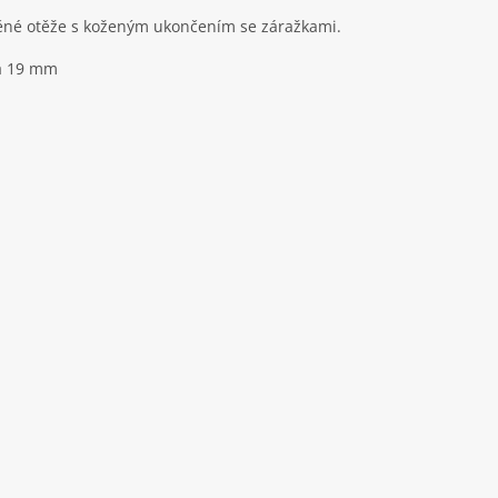
ěné otěže s koženým ukončením se záražkami.
a 19 mm