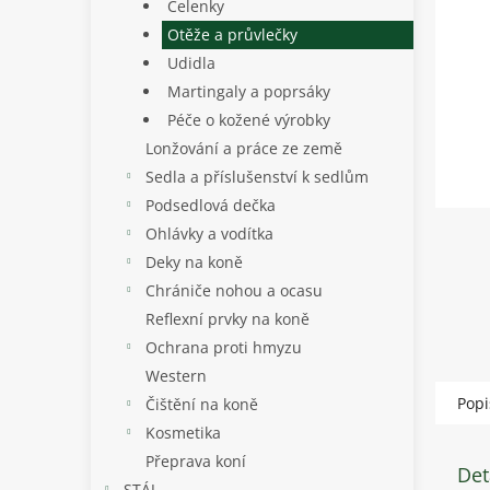
p
Čelenky
a
Otěže a průvlečky
n
Udidla
e
Martingaly a poprsáky
l
Péče o kožené výrobky
Lonžování a práce ze země
Sedla a příslušenství k sedlům
Podsedlová dečka
Ohlávky a vodítka
Deky na koně
Chrániče nohou a ocasu
Reflexní prvky na koně
Ochrana proti hmyzu
Western
Popi
Čištění na koně
Kosmetika
Přeprava koní
Det
STÁJ