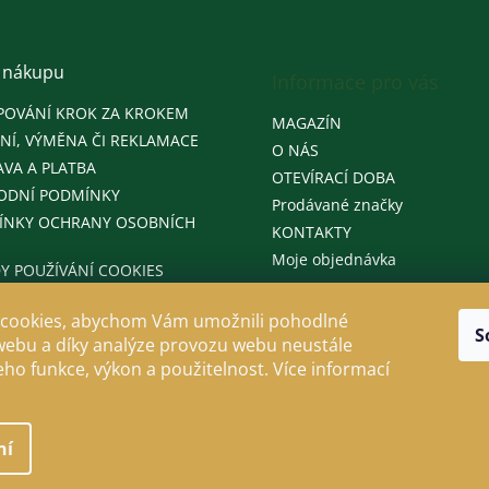
 nákupu
Informace pro vás
POVÁNÍ KROK ZA KROKEM
MAGAZÍN
NÍ, VÝMĚNA ČI REKLAMACE
O NÁS
VA A PLATBA
OTEVÍRACÍ DOBA
ODNÍ PODMÍNKY
Prodávané značky
ÍNKY OCHRANY OSOBNÍCH
KONTAKTY
Moje objednávka
Y POUŽÍVÁNÍ COOKIES
cookies, abychom Vám umožnili pohodlné
S
webu a díky analýze provozu webu neustále
jeho funkce, výkon a použitelnost. Více informací
ní
llo
. Všechna práva vyhrazena.