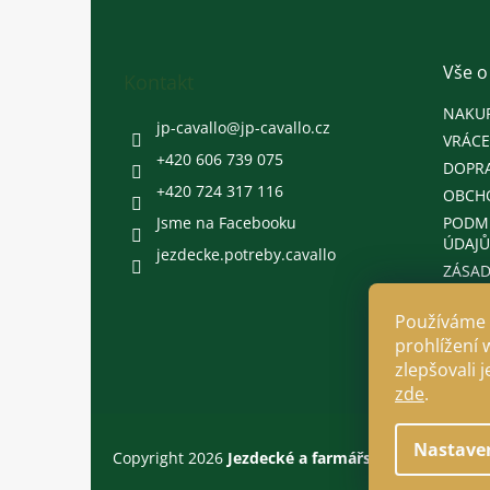
p
a
t
Vše o
Kontakt
í
NAKU
jp-cavallo
@
jp-cavallo.cz
VRÁCE
+420 606 739 075
DOPRA
+420 724 317 116
OBCH
Jsme na Facebooku
PODM
ÚDAJŮ
jezdecke.potreby.cavallo
ZÁSAD
Používáme 
prohlížení 
zlepšovali 
zde
.
Nastave
Copyright 2026
Jezdecké a farmářské potřeby Cava