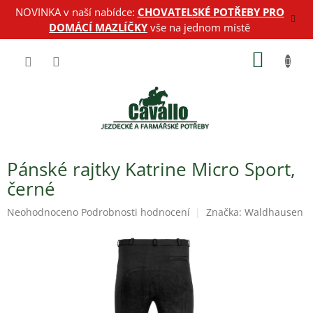
Přejít
NOVINKA v naší nabídce:
CHOVATELSKÉ POTŘEBY PRO
na
DOMÁCÍ MAZLÍČKY
vše na jednom místě
obsah
NÁKUP
KOŠÍK
Pánské rajtky Katrine Micro Sport,
černé
Průměrné
Neohodnoceno
Podrobnosti hodnocení
Značka:
Waldhausen
hodnocení
produktu
je
0,0
z
5
hvězdiček.