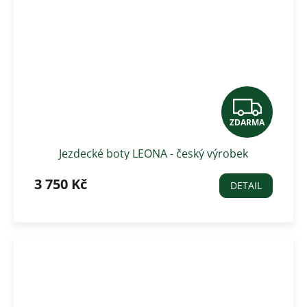
Z
ZDARMA
D
Jezdecké boty LEONA - český výrobek
A
3 750 Kč
R
DETAIL
M
A