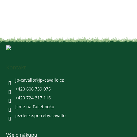
Z
á
p
a
Kontakt
t
í
jp-cavallo
@
jp-cavallo.cz
+420 606 739 075
+420 724 317 116
Jsme na Facebooku
jezdecke.potreby.cavallo
Vše o nákupu