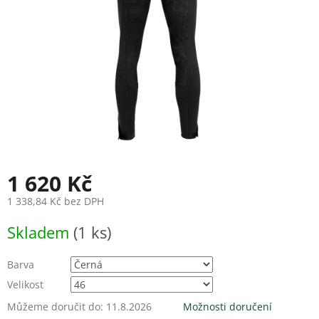
1 620 Kč
1 338,84 Kč bez DPH
Měrná
Skladem
(1 ks)
cena:
Barva
Velikost
Můžeme doručit do:
11.8.2026
Možnosti doručení