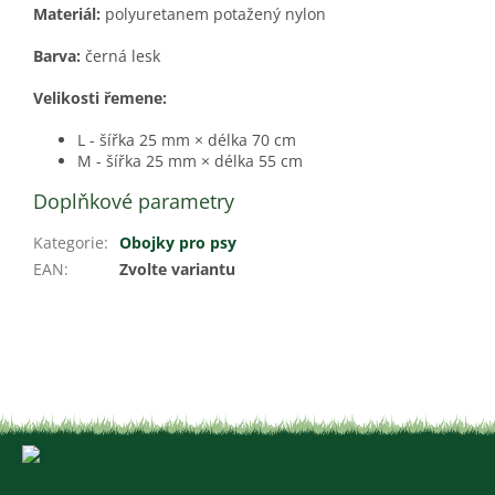
Materiál:
polyuretanem potažený nylon
Barva:
černá lesk
Velikosti řemene:
L - šířka 25 mm × délka 70 cm
M - šířka 25 mm × délka 55 cm
Doplňkové parametry
Kategorie
:
Obojky pro psy
EAN
:
Zvolte variantu
Z
á