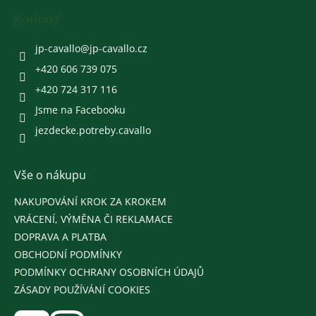
p
a
Kontakt
t
í
jp-cavallo
@
jp-cavallo.cz
+420 606 739 075
+420 724 317 116
Jsme na Facebooku
jezdecke.potreby.cavallo
Vše o nákupu
NAKUPOVÁNÍ KROK ZA KROKEM
VRÁCENÍ, VÝMĚNA ČI REKLAMACE
DOPRAVA A PLATBA
OBCHODNÍ PODMÍNKY
PODMÍNKY OCHRANY OSOBNÍCH ÚDAJŮ
ZÁSADY POUŽÍVÁNÍ COOKIES