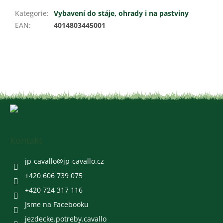
Kategorie
:
Vybavení do stáje, ohrady i na pastviny
EAN
:
4014803445001
Z
á
p
a
Kontakt
t
í
jp-cavallo
@
jp-cavallo.cz
+420 606 739 075
+420 724 317 116
Jsme na Facebooku
jezdecke.potreby.cavallo