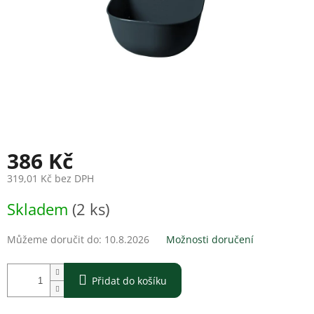
386 Kč
319,01 Kč bez DPH
Měrná
Skladem
(2 ks)
cena:
Můžeme doručit do:
10.8.2026
Možnosti doručení
Přidat do košíku