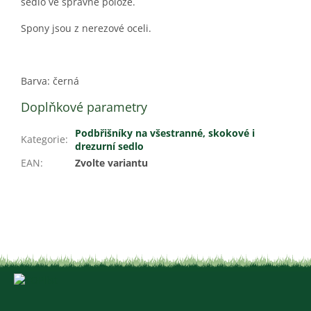
sedlo ve správné poloze.
Spony jsou z nerezové oceli.
Barva: černá
Doplňkové parametry
Podbřišníky na všestranné, skokové i
Kategorie
:
drezurní sedlo
EAN
:
Zvolte variantu
Z
á
p