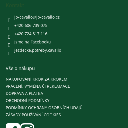
a
Kontakt
t
í
jp-cavallo
@
jp-cavallo.cz
+420 606 739 075
+420 724 317 116
Jsme na Facebooku
jezdecke.potreby.cavallo
Vše o nákupu
NAKUPOVÁNÍ KROK ZA KROKEM
VRÁCENÍ, VÝMĚNA ČI REKLAMACE
DOPRAVA A PLATBA
OBCHODNÍ PODMÍNKY
PODMÍNKY OCHRANY OSOBNÍCH ÚDAJŮ
ZÁSADY POUŽÍVÁNÍ COOKIES