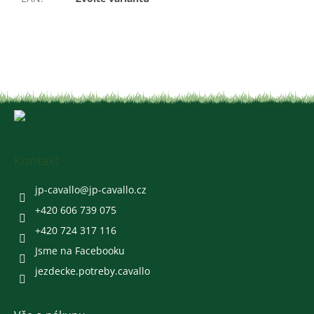
Z
á
p
a
Kontakt
t
í
jp-cavallo
@
jp-cavallo.cz
+420 606 739 075
+420 724 317 116
Jsme na Facebooku
jezdecke.potreby.cavallo