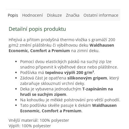
Popis
Hodnocení
Diskuze
Značka
Ostatní informace
Detailní popis produktu
Hřejivá a přitom prodyšná thermo vložka s gramáží 200
g/m2 změní pláštěnku či výběhovou
deku
Waldhausen
Economic, Comfort a Premium
na zimní deku.
Pomocí dvou elastických pásků na suchý zip lze
snadno připevnit k výběhové dece nebo pláštěnce.
Podšívka má
tepelnou výplň 200 g/m²
.
Zádová část je opatřena
silikonovým gripem
, který
zabraňuje sklouznutí vrchní deky.
Deka je vybavena jednoduchým
T-zapínáním na
hrudi se suchým zipem
.
Na kohoutku je měkké polstrování pro větší pohodlí.
Tato podšívka skvěle pasuje k dekám
Waldhausen
Economic, Comfort a Premium
.
Vnější materiál: 100% polyester
Výplň: 100% polyester