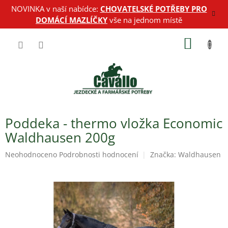
Přejít
NOVINKA v naší nabídce:
CHOVATELSKÉ POTŘEBY PRO
na
DOMÁCÍ MAZLÍČKY
vše na jednom místě
obsah
NÁKUP
KOŠÍK
Poddeka - thermo vložka Economic
Waldhausen 200g
Průměrné
Neohodnoceno
Podrobnosti hodnocení
Značka:
Waldhausen
hodnocení
produktu
je
0,0
z
5
hvězdiček.