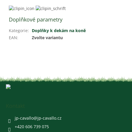
Doplňkové parametry
Kategorie
:
Doplňky k dekám na koně
EAN
:
Zvolte variantu
Z
á
p
a
Kontakt
t
í
jp-cavallo
@
jp-cavallo.cz
+420 606 739 075