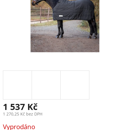
1 537 Kč
1 270,25 Kč bez DPH
Měrná
Vyprodáno
cena: