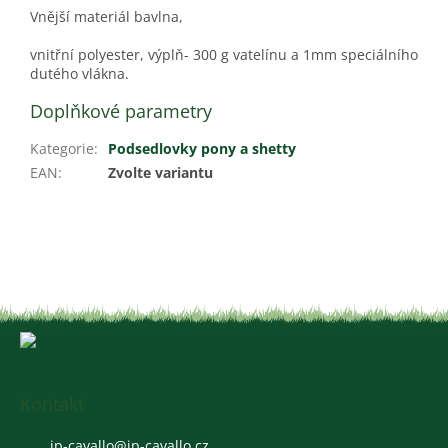
Vnější materiál bavlna,
vnitřní polyester, výplň- 300 g vatelínu a 1mm speciálního
dutého vlákna.
Doplňkové parametry
Kategorie
:
Podsedlovky pony a shetty
EAN
:
Zvolte variantu
Z
á
p
a
Kontakt
t
jp-cavallo
@
jp-cavallo.cz