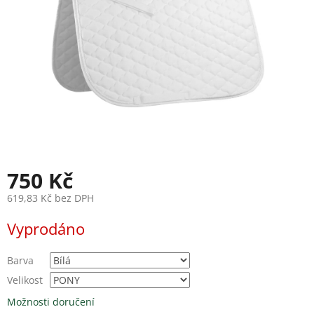
750 Kč
619,83 Kč bez DPH
Měrná
Vyprodáno
cena:
Barva
Velikost
Možnosti doručení