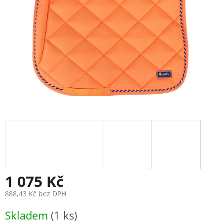
1 075 Kč
888,43 Kč bez DPH
Měrná
Skladem
(1 ks)
cena: