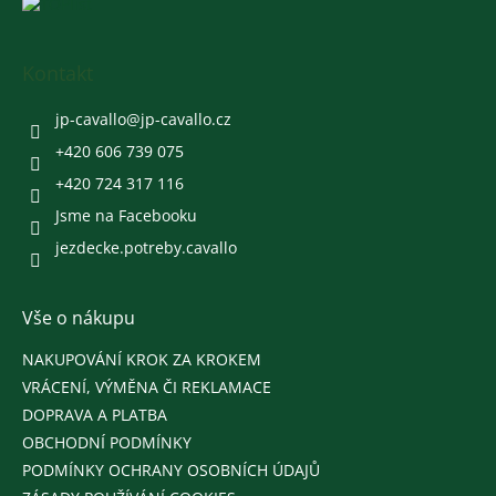
Z
á
p
a
Kontakt
t
í
jp-cavallo
@
jp-cavallo.cz
+420 606 739 075
+420 724 317 116
Jsme na Facebooku
jezdecke.potreby.cavallo
Vše o nákupu
NAKUPOVÁNÍ KROK ZA KROKEM
VRÁCENÍ, VÝMĚNA ČI REKLAMACE
DOPRAVA A PLATBA
OBCHODNÍ PODMÍNKY
PODMÍNKY OCHRANY OSOBNÍCH ÚDAJŮ