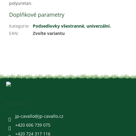
polyuretan.
Doplňkové parametry
Kategorie
:
Podsedlovky všestranné, univerzální.
EAN
:
Zvolte variantu
Z
á
p
a
Kontakt
t
í
jp-cavallo
@
jp-cavallo.cz
+420 606 739 075
+420 724 317 116