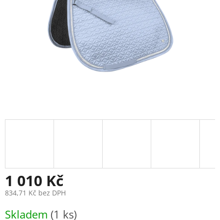
1 010 Kč
834,71 Kč bez DPH
Měrná
Skladem
(1 ks)
cena: