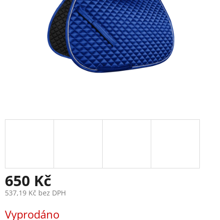
650 Kč
537,19 Kč bez DPH
Měrná
Vyprodáno
cena: