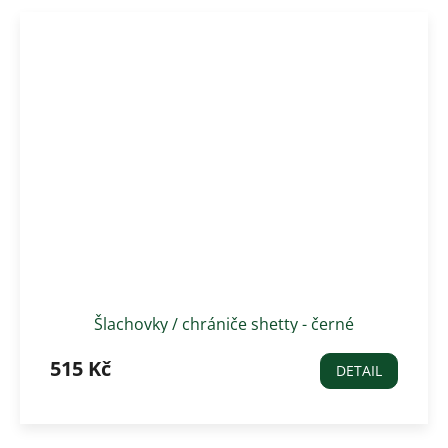
Šlachovky / chrániče shetty - černé
515 Kč
DETAIL