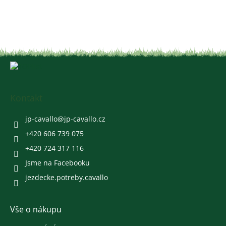
Z
á
p
a
Kontakt
t
í
jp-cavallo
@
jp-cavallo.cz
+420 606 739 075
+420 724 317 116
Jsme na Facebooku
jezdecke.potreby.cavallo
Vše o nákupu