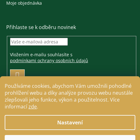
Moje objednávka
Přihlaste se k odběru novinek
Vložením e-mailu souhlasíte s
podmínkami ochrany osobních údajů
PŘIHLÁSIT
SE
Používáme cookies, abychom Vám umožnili pohodlné
prohlížení webu a díky analýze provozu webu neustále
zlepšovali jeho funkce, výkon a použitelnost. Více
informací
zde
.
Vytvořil Shoptet
Nastavení
Copyright 2026
Jezdecké a farmářské potřeby Cavallo
.