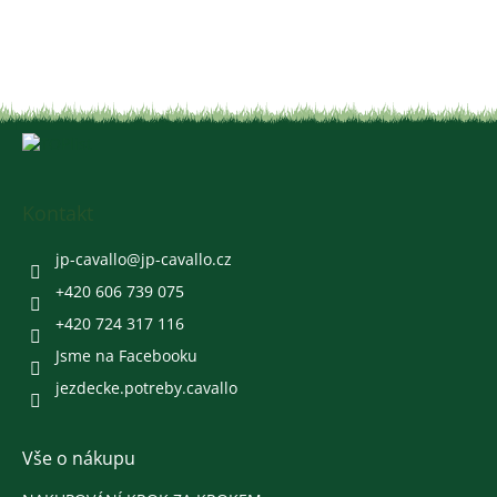
Z
á
p
a
Kontakt
t
í
jp-cavallo
@
jp-cavallo.cz
+420 606 739 075
+420 724 317 116
Jsme na Facebooku
jezdecke.potreby.cavallo
Vše o nákupu