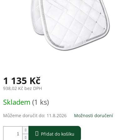
1 135 Kč
938,02 Kč bez DPH
Měrná
Skladem
(1 ks)
cena:
Můžeme doručit do:
11.8.2026
Možnosti doručení
Přidat do košíku