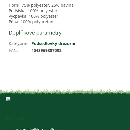
Horní: 75% polyester, 25% bavlna
Podšívka: 100% polyester
Vycpávka: 100% polyester
Pěna: 100% polyuretan
Doplňkové parametry
Kategorie
:
Podsedlovky drezurní
EAN
:
4043969387092
Z
á
p
a
Kontakt
t
jp-cavallo
@
jp-cavallo.cz