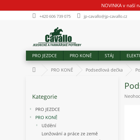
Přejít
NOVINKA v naší n
na
obsah
+420 606 739 075
jp-cavallo@jp-cavallo.cz
PRO JEZDCE
PRO KONĚ
STÁJ
ELEKT
Domů
PRO KONĚ
Podsedlová dečka
Po
P
Pod
o
Přeskočit
s
Kategorie
Průměr
Neoho
kategorie
t
hodnoc
r
produk
PRO JEZDCE
a
je
PRO KONĚ
n
0,0
Uždění
z
n
5
í
Lonžování a práce ze země
hvězdič