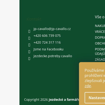
p
a
t
Vše o
Kontakt
í
NAKU
jp-cavallo
@
jp-cavallo.cz
VRÁCE
+420 606 739 075
DOPRA
+420 724 317 116
OBCH
Jsme na Facebooku
PODM
ÚDAJŮ
jezdecke.potreby.cavallo
ZÁSAD
Používáme 
prohlížení 
zlepšovali 
zde
.
Nastave
Copyright 2026
Jezdecké a farmářské potřeby Cava