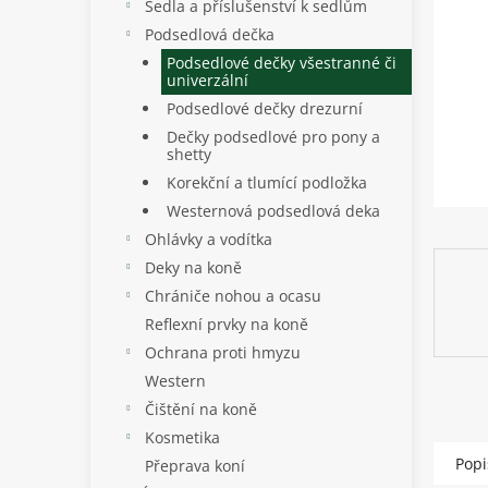
p
Sedla a příslušenství k sedlům
a
Podsedlová dečka
n
Podsedlové dečky všestranné či
e
univerzální
l
Podsedlové dečky drezurní
Dečky podsedlové pro pony a
shetty
Korekční a tlumící podložka
Westernová podsedlová deka
Ohlávky a vodítka
Deky na koně
Chrániče nohou a ocasu
Reflexní prvky na koně
Ochrana proti hmyzu
Western
Čištění na koně
Kosmetika
Popi
Přeprava koní