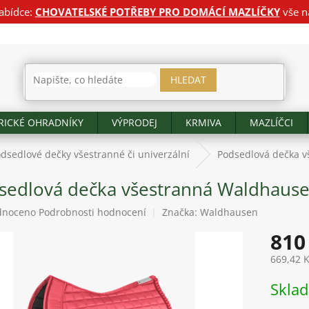
abídce:
CHOVATELSKÉ POTŘEBY PRO DOMÁCÍ MAZLÍČKY
vše n
HLEDAT
RICKÉ OHRADNÍKY
VÝPRODEJ
KRMIVA
MAZLÍČCI
dsedlové dečky všestranné či univerzální
Podsedlová dečka v
sedlová dečka všestranná Waldhause
né
dnoceno
Podrobnosti hodnocení
Značka:
Waldhausen
ení
810
tu
669,42 
Měrná
Skla
cena:
ek.