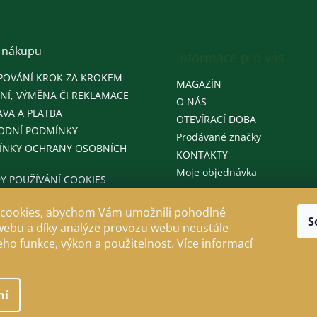
 nákupu
Informace pro vás
POVÁNÍ KROK ZA KROKEM
MAGAZÍN
NÍ, VÝMĚNA ČI REKLAMACE
O NÁS
VA A PLATBA
OTEVÍRACÍ DOBA
ODNÍ PODMÍNKY
Prodávané značky
ÍNKY OCHRANY OSOBNÍCH
KONTAKTY
Moje objednávka
Y POUŽÍVÁNÍ COOKIES
cookies, abychom Vám umožnili pohodlné
S
webu a díky analýze provozu webu neustále
jeho funkce, výkon a použitelnost. Více informací
ní
llo
. Všechna práva vyhrazena.