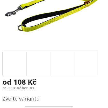
od
108 Kč
od
89,26 Kč
bez DPH
Měrná
Zvolte variantu
cena: