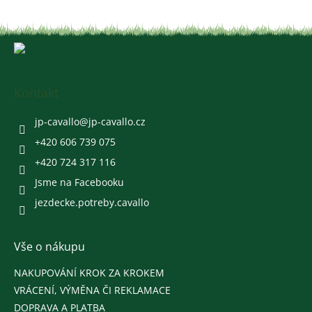
Z
á
p
a
Kontakt
t
í
jp-cavallo
@
jp-cavallo.cz
+420 606 739 075
+420 724 317 116
Jsme na Facebooku
jezdecke.potreby.cavallo
Vše o nákupu
NAKUPOVÁNÍ KROK ZA KROKEM
VRÁCENÍ, VÝMĚNA ČI REKLAMACE
DOPRAVA A PLATBA