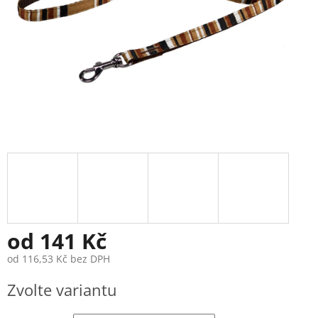
od
141 Kč
od
116,53 Kč
bez DPH
Měrná
Zvolte variantu
cena: