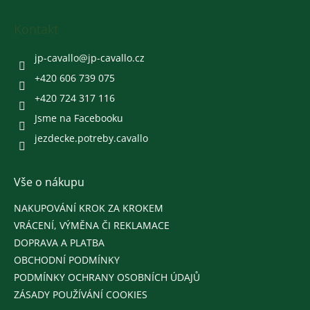
p
a
Kontakt
t
í
jp-cavallo
@
jp-cavallo.cz
+420 606 739 075
+420 724 317 116
Jsme na Facebooku
jezdecke.potreby.cavallo
Vše o nákupu
NAKUPOVÁNÍ KROK ZA KROKEM
VRÁCENÍ, VÝMĚNA ČI REKLAMACE
DOPRAVA A PLATBA
OBCHODNÍ PODMÍNKY
PODMÍNKY OCHRANY OSOBNÍCH ÚDAJŮ
ZÁSADY POUŽÍVÁNÍ COOKIES