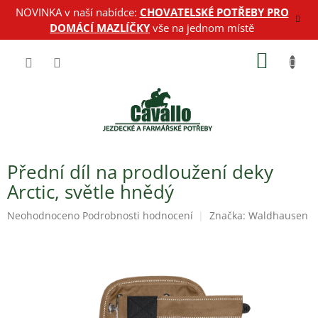
Přejít
NOVINKA v naší nabídce:
CHOVATELSKÉ POTŘEBY PRO
na
DOMÁCÍ MAZLÍČKY
vše na jednom místě
obsah
NÁKUP
KOŠÍK
Přední díl na prodloužení deky
Arctic, světle hnědý
Průměrné
Neohodnoceno
Podrobnosti hodnocení
Značka:
Waldhausen
hodnocení
produktu
je
0,0
z
5
hvězdiček.