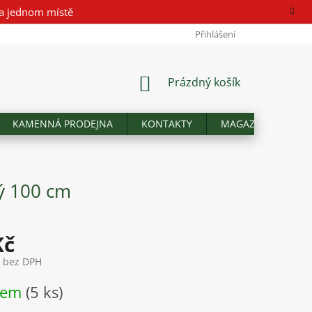
a jednom místě
Přihlášení
NÁKUPNÍ
Prázdný košík
KOŠÍK
KAMENNÁ PRODEJNA
KONTAKTY
MAGAZÍN
Hod
ý 100 cm
Kč
č bez DPH
dem
(5 ks)