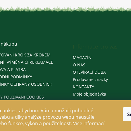
 nákupu
Informace pro vás
POVÁNÍ KROK ZA KROKEM
MAGAZÍN
NÍ, VÝMĚNA ČI REKLAMACE
O NÁS
VA A PLATBA
OTEVÍRACÍ DOBA
ODNÍ PODMÍNKY
Prodávané značky
ÍNKY OCHRANY OSOBNÍCH
KONTAKTY
Moje objednávka
Y POUŽÍVÁNÍ COOKIES
cookies, abychom Vám umožnili pohodlné
S
webu a díky analýze provozu webu neustále
jeho funkce, výkon a použitelnost. Více informací