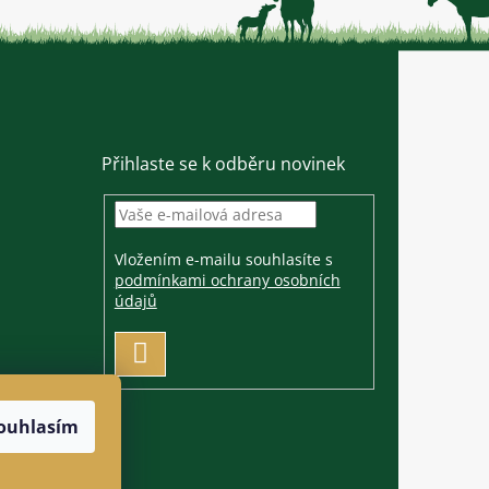
Přihlaste se k odběru novinek
Vložením e-mailu souhlasíte s
podmínkami ochrany osobních
údajů
PŘIHLÁSIT
SE
ouhlasím