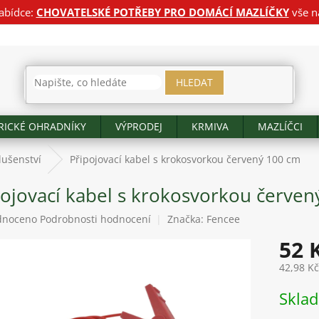
abídce:
CHOVATELSKÉ POTŘEBY PRO DOMÁCÍ MAZLÍČKY
vše n
HLEDAT
RICKÉ OHRADNÍKY
VÝPRODEJ
KRMIVA
MAZLÍČCI
lušenství
Připojovací kabel s krokosvorkou červený 100 cm
pojovací kabel s krokosvorkou červen
né
dnoceno
Podrobnosti hodnocení
Značka:
Fencee
ení
52 
tu
42,98 K
Měrná
Skla
cena:
ek.