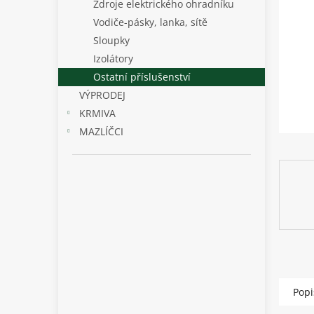
p
Zdroje elektrického ohradníku
a
Vodiče-pásky, lanka, sítě
n
Sloupky
e
Izolátory
l
Ostatní příslušenství
VÝPRODEJ
KRMIVA
MAZLÍČCI
Popi