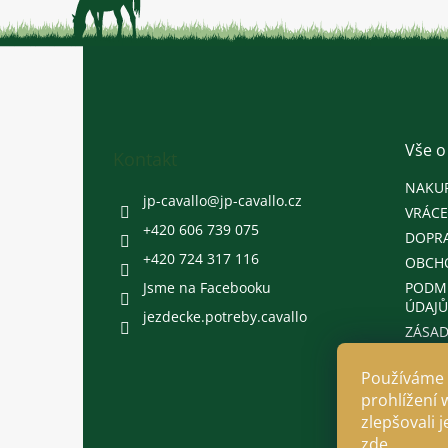
Z
á
p
a
t
Vše o
Kontakt
í
NAKU
jp-cavallo
@
jp-cavallo.cz
VRÁCE
+420 606 739 075
DOPRA
+420 724 317 116
OBCH
Jsme na Facebooku
PODM
ÚDAJŮ
jezdecke.potreby.cavallo
ZÁSAD
Používáme 
prohlížení 
zlepšovali 
zde
.