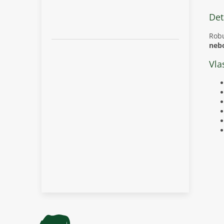
Det
Robu
neb
Vla