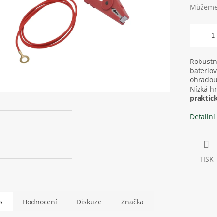
Můžeme 
Robustn
baterio
ohrado
Nízká hm
praktick
Detailní
TISK
s
Hodnocení
Diskuze
Značka