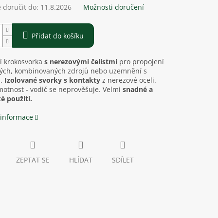
doručit do:
11.8.2026
Možnosti doručení
Přidat do košíku
í krokosvorka
s nerezovými čelistmi
pro propojení
vých, kombinovaných zdrojů nebo uzemnění s
u.
Izolované svorky s kontakty
z nerezové oceli.
otnost - vodič se neprověšuje. Velmi
snadné a
é použití.
 informace
ZEPTAT SE
HLÍDAT
SDÍLET