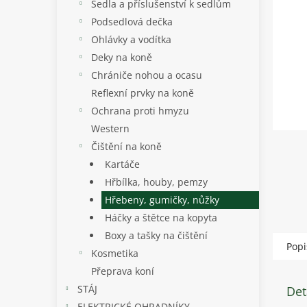
p
Sedla a příslušenství k sedlům
a
Podsedlová dečka
n
Ohlávky a vodítka
e
Deky na koně
l
Chrániče nohou a ocasu
Reflexní prvky na koně
Ochrana proti hmyzu
Western
Čištění na koně
Kartáče
Hřbílka, houby, pemzy
Hřebeny, gumičky, nůžky
Háčky a štětce na kopyta
Boxy a tašky na čištění
Popi
Kosmetika
Přeprava koní
STÁJ
Det
ELEKTRICKÉ OHRADNÍKY