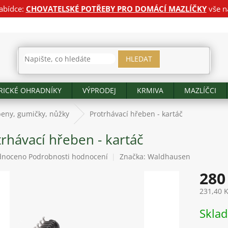
abídce:
CHOVATELSKÉ POTŘEBY PRO DOMÁCÍ MAZLÍČKY
vše n
HLEDAT
RICKÉ OHRADNÍKY
VÝPRODEJ
KRMIVA
MAZLÍČCI
eny, gumičky, nůžky
Protrhávací hřeben - kartáč
rhávací hřeben - kartáč
né
dnoceno
Podrobnosti hodnocení
Značka:
Waldhausen
ení
280
tu
231,40 
Měrná
Skla
cena:
ek.