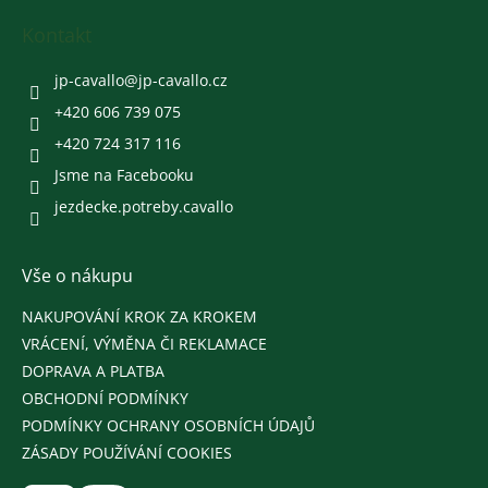
p
a
Kontakt
t
í
jp-cavallo
@
jp-cavallo.cz
+420 606 739 075
+420 724 317 116
Jsme na Facebooku
jezdecke.potreby.cavallo
Vše o nákupu
NAKUPOVÁNÍ KROK ZA KROKEM
VRÁCENÍ, VÝMĚNA ČI REKLAMACE
DOPRAVA A PLATBA
OBCHODNÍ PODMÍNKY
PODMÍNKY OCHRANY OSOBNÍCH ÚDAJŮ
ZÁSADY POUŽÍVÁNÍ COOKIES