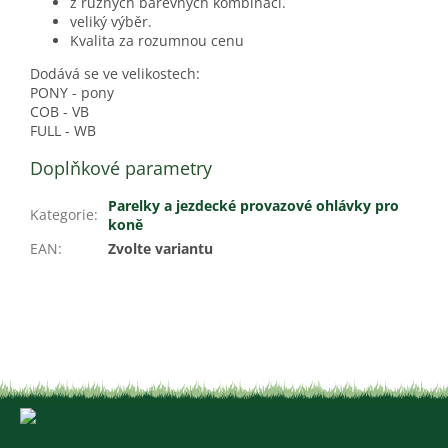
z různých barevných kombinací.
veliký výběr.
Kvalita za rozumnou cenu
Dodává se ve velikostech:
PONY - pony
COB - VB
FULL - WB
Doplňkové parametry
Parelky a jezdecké provazové ohlávky pro
Kategorie
:
koně
EAN
:
Zvolte variantu
Z
á