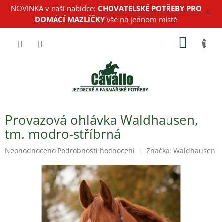
Přejít
NOVINKA v naší nabídce:
CHOVATELSKÉ POTŘEBY PRO
na
DOMÁCÍ MAZLÍČKY
vše na jednom místě
obsah
NÁKUP
KOŠÍK
Provazová ohlávka Waldhausen,
tm. modro-stříbrná
Průměrné
Neohodnoceno
Podrobnosti hodnocení
Značka:
Waldhausen
hodnocení
produktu
je
0,0
z
5
hvězdiček.