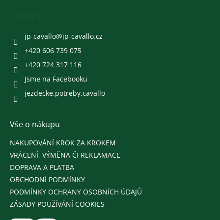
p
a
Kontakt
t
í
jp-cavallo
@
jp-cavallo.cz
+420 606 739 075
+420 724 317 116
Jsme na Facebooku
jezdecke.potreby.cavallo
Vše o nákupu
NAKUPOVÁNÍ KROK ZA KROKEM
VRÁCENÍ, VÝMĚNA ČI REKLAMACE
DOPRAVA A PLATBA
OBCHODNÍ PODMÍNKY
PODMÍNKY OCHRANY OSOBNÍCH ÚDAJŮ
ZÁSADY POUŽÍVÁNÍ COOKIES