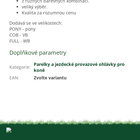
z různých barevných kombinací.
veliký výběr.
Kvalita za rozumnou cenu
Dodává se ve velikostech:
PONY - pony
COB - VB
FULL - WB
Doplňkové parametry
Parelky a jezdecké provazové ohlávky pro
Kategorie
:
koně
EAN
:
Zvolte variantu
Z
á