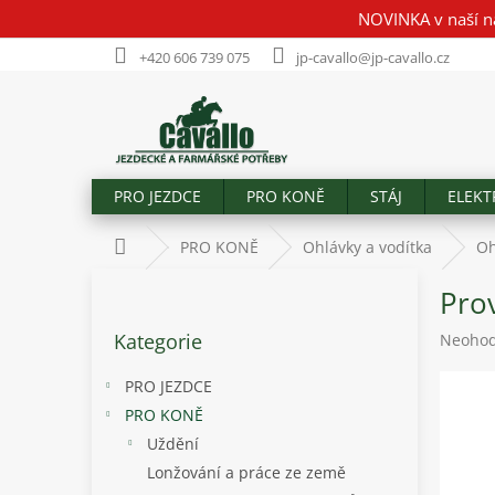
Přejít
NOVINKA v naší n
na
obsah
+420 606 739 075
jp-cavallo@jp-cavallo.cz
PRO JEZDCE
PRO KONĚ
STÁJ
ELEKT
Domů
PRO KONĚ
Ohlávky a vodítka
Oh
P
Pro
o
Přeskočit
s
Kategorie
Průměr
Neoho
kategorie
t
hodnoc
r
produk
PRO JEZDCE
a
je
PRO KONĚ
n
0,0
Uždění
z
n
5
í
Lonžování a práce ze země
hvězdič