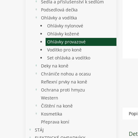
p
Sedla a příslušenství k sedlům
a
Podsedlová dečka
n
Ohlávky a vodítka
e
Ohlávky nylonové
l
Ohlávky kožené
Ohlávky provazové
Vodítko pro koně
Set ohlávka a vodítko
Deky na koně
Chrániče nohou a ocasu
Reflexní prvky na koně
Ochrana proti hmyzu
Western
Čištění na koně
Popi
Kosmetika
Přeprava koní
STÁJ
Det
ELEKTRICKÉ OHRADNÍKY