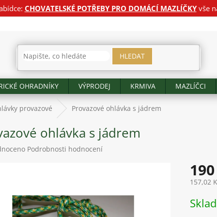
abídce:
CHOVATELSKÉ POTŘEBY PRO DOMÁCÍ MAZLÍČKY
vše n
HLEDAT
RICKÉ OHRADNÍKY
VÝPRODEJ
KRMIVA
MAZLÍČCI
lávky provazové
Provazové ohlávka s jádrem
vazové ohlávka s jádrem
né
dnoceno
Podrobnosti hodnocení
ení
190
tu
157,02 
Měrná
Skla
cena:
ek.