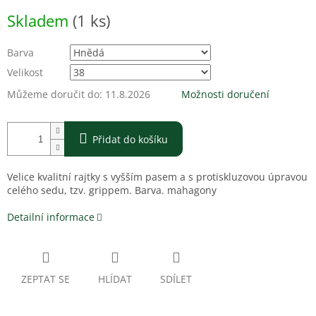
Měrná
Skladem
(1 ks)
cena:
Barva
Velikost
Můžeme doručit do:
11.8.2026
Možnosti doručení
Přidat do košíku
Velice kvalitní rajtky s vyšším pasem a s protiskluzovou úpravou
celého sedu, tzv. grippem. Barva. mahagony
Detailní informace
ZEPTAT SE
HLÍDAT
SDÍLET