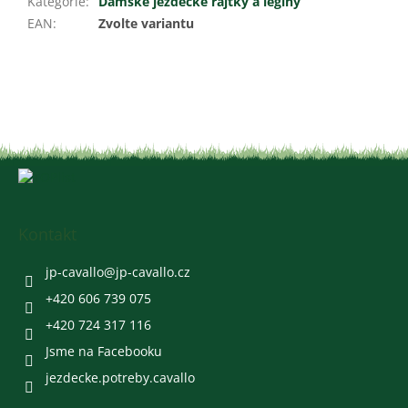
Kategorie
:
Dámské jezdecké rajtky a legíny
EAN
:
Zvolte variantu
Z
á
p
a
Kontakt
t
í
jp-cavallo
@
jp-cavallo.cz
+420 606 739 075
+420 724 317 116
Jsme na Facebooku
jezdecke.potreby.cavallo