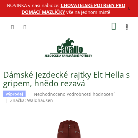
Přejít
NOVINKA v naší nabídce:
CHOVATELSKÉ POTŘEBY PRO
na
DOMÁCÍ MAZLÍČKY
vše na jednom místě
obsah
NÁKUP
KOŠÍK
Dámské jezdecké rajtky Elt Hella s
gripem, hnědo rezavá
Průměrné
Neohodnoceno
Podrobnosti hodnocení
Výprodej
hodnocení
Značka:
Waldhausen
produktu
je
0,0
z
5
hvězdiček.