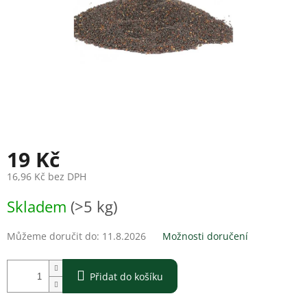
19 Kč
16,96 Kč bez DPH
Měrná
Skladem
(>5 kg)
cena:
Můžeme doručit do:
11.8.2026
Možnosti doručení
Přidat do košíku