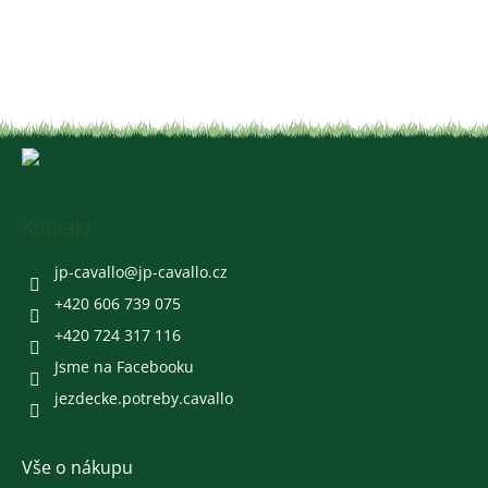
Z
á
p
a
Kontakt
t
í
jp-cavallo
@
jp-cavallo.cz
+420 606 739 075
+420 724 317 116
Jsme na Facebooku
jezdecke.potreby.cavallo
Vše o nákupu