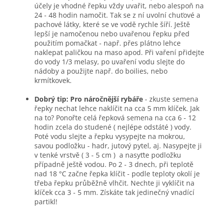
účely je vhodné řepku vždy uvařit, nebo alespoň na
24 - 48 hodin namočit. Tak se z ní uvolní chuťové a
pachové látky, které se ve vodě rychle šíří. Ještě
lepší je namočenou nebo uvařenou řepku před
použitím pomačkat - např. přes plátno lehce
naklepat paličkou na maso apod. Při vaření přidejte
do vody 1/3 melasy, po uvaření vodu slejte do
nádoby a použijte např. do boilies, nebo
krmítkovek.
Dobrý tip: Pro náročnější rybáře
- zkuste semena
řepky nechat lehce naklíčit na cca 5 mm klíček. Jak
na to? Ponořte celá řepková semena na cca 6 - 12
hodin zcela do studené ( nejlépe odstáté ) vody.
Poté vodu slejte a řepku vysypejte na mokrou,
savou podložku - hadr, jutový pytel, aj. Nasypejte ji
v tenké vrstvě ( 3 - 5 cm ) a nasyťte podložku
případně ještě vodou. Po 2 - 3 dnech, při teplotě
nad 18 °C začne řepka klíčit - podle teploty okolí je
třeba řepku průběžně vlhčit. Nechte ji vyklíčit na
klíček cca 3 - 5 mm. Získáte tak jedinečný vnadící
partikl!