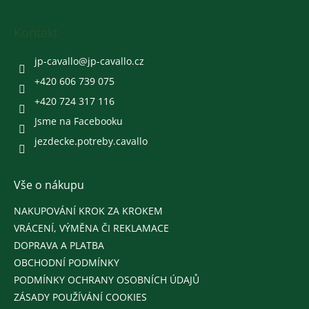
á
p
a
Kontakt
t
í
jp-cavallo
@
jp-cavallo.cz
+420 606 739 075
+420 724 317 116
Jsme na Facebooku
jezdecke.potreby.cavallo
Vše o nákupu
NAKUPOVÁNÍ KROK ZA KROKEM
VRÁCENÍ, VÝMĚNA ČI REKLAMACE
DOPRAVA A PLATBA
OBCHODNÍ PODMÍNKY
PODMÍNKY OCHRANY OSOBNÍCH ÚDAJŮ
ZÁSADY POUŽÍVÁNÍ COOKIES