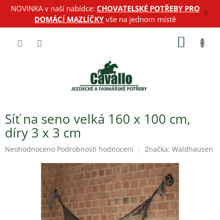
Přejít
NOVINKA v naší nabídce:
CHOVATELSKÉ POTŘEBY PRO
na
DOMÁCÍ MAZLÍČKY
vše na jednom místě
obsah
NÁKUP
KOŠÍK
Síť na seno velká 160 x 100 cm,
díry 3 x 3 cm
Průměrné
Neohodnoceno
Podrobnosti hodnocení
Značka:
Waldhausen
hodnocení
produktu
je
0,0
z
5
hvězdiček.