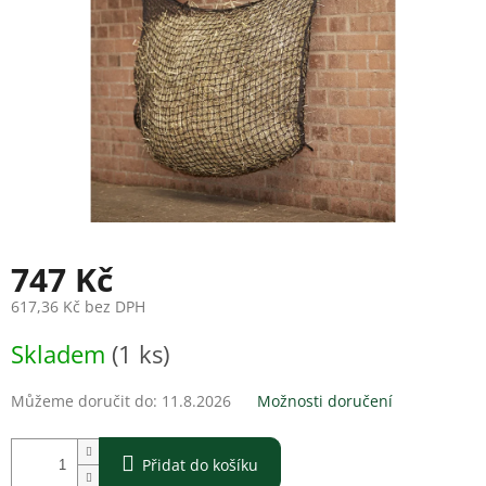
747 Kč
617,36 Kč bez DPH
Měrná
Skladem
(1 ks)
cena:
Můžeme doručit do:
11.8.2026
Možnosti doručení
Přidat do košíku