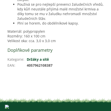
Používá se pro nejlepší prevenci žaludečních vředů,
kdy kůň neustále přijímá malé množství krmiva a
díky tomu se mu v žaludku nehromadí množství
žaludečních šťáv.
Plní se horem, do obdélníkové kapsy.
Materiál: polypropylen
Rozměry: 160 x 100 cm
Velikost oka: cca. 3,0 x 3,0 cm
Doplňkové parametry
Kategorie
:
Držáky a sítě
EAN
:
4057962108387
Z