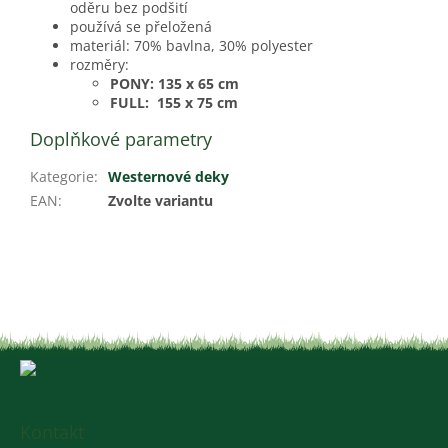
oděru bez podšití
používá se přeložená
materiál: 70% bavlna, 30% polyester
rozměry:
PONY: 135 x 65 cm
FULL: 155 x 75 cm
Doplňkové parametry
Kategorie
:
Westernové deky
EAN
:
Zvolte variantu
Z
á
p
a
Kontakt