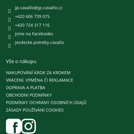
t
í
jp-cavallo
@
jp-cavallo.cz
+420 606 739 075
+420 724 317 116
Jsme na Facebooku
jezdecke.potreby.cavallo
Vše o nákupu
NAKUPOVÁNÍ KROK ZA KROKEM
VRÁCENÍ, VÝMĚNA ČI REKLAMACE
DOPRAVA A PLATBA
OBCHODNÍ PODMÍNKY
PODMÍNKY OCHRANY OSOBNÍCH ÚDAJŮ
ZÁSADY POUŽÍVÁNÍ COOKIES