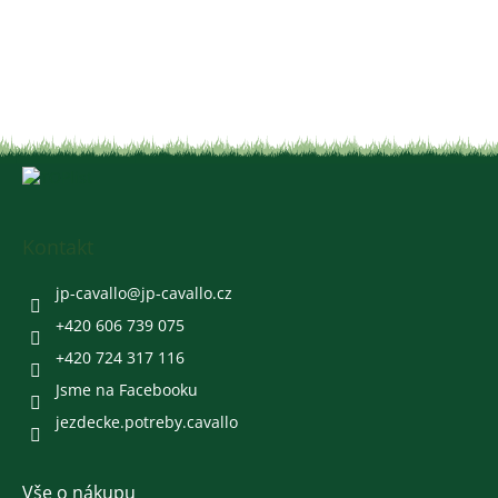
Z
á
p
a
Kontakt
t
í
jp-cavallo
@
jp-cavallo.cz
+420 606 739 075
+420 724 317 116
Jsme na Facebooku
jezdecke.potreby.cavallo
Vše o nákupu