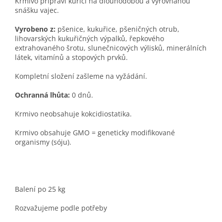
Krmivo připraví kuřici na dlouhodobou a vyrovnanou
snášku vajec.
Vyrobeno z:
pšenice, kukuřice, pšeničných otrub,
lihovarských kukuřičných výpalků, řepkového
extrahovaného šrotu, slunečnicových výlisků, minerálních
látek, vitamínů a stopových prvků.
Kompletní složení zašleme na vyžádání.
Ochranná lhůta:
0 dnů.
Krmivo neobsahuje kokcidiostatika.
Krmivo obsahuje GMO = geneticky modifikované
organismy (sóju).
Balení po 25 kg
Rozvažujeme podle potřeby