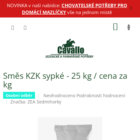
Přejít
NOVINKA v naší nabídce:
CHOVATELSKÉ POTŘEBY PRO
na
DOMÁCÍ MAZLÍČKY
vše na jednom místě
obsah
NÁKUP
KOŠÍK
Směs KZK sypké - 25 kg / cena za
kg
Průměrné
Neohodnoceno
Podrobnosti hodnocení
Osobní odběr
hodnocení
Značka:
ZEA Sedmihorky
produktu
je
0,0
z
5
hvězdiček.