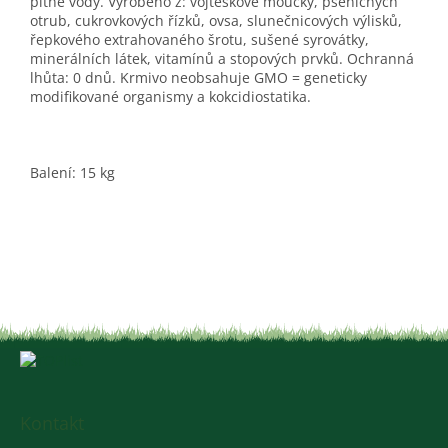
pitné vody. Vyrobeno z: vojtěškové moučky, pšeničných
otrub, cukrovkových řízků, ovsa, slunečnicových výlisků,
řepkového extrahovaného šrotu, sušené syrovátky,
minerálních látek, vitamínů a stopových prvků. Ochranná
lhůta: 0 dnů. Krmivo neobsahuje GMO = geneticky
modifikované organismy a kokcidiostatika.
Balení: 15 kg
Z
á
p
a
Kontakt
t