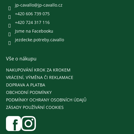
í
jp-cavallo
@
jp-cavallo.cz
+420 606 739 075
+420 724 317 116
Jsme na Facebooku
jezdecke.potreby.cavallo
Vše o nákupu
NAKUPOVÁNÍ KROK ZA KROKEM
VRÁCENÍ, VÝMĚNA ČI REKLAMACE
DOPRAVA A PLATBA
OBCHODNÍ PODMÍNKY
PODMÍNKY OCHRANY OSOBNÍCH ÚDAJŮ
ZÁSADY POUŽÍVÁNÍ COOKIES