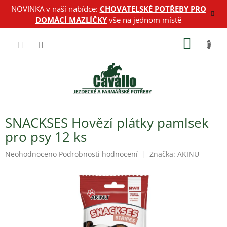
Přejít
NOVINKA v naší nabídce:
CHOVATELSKÉ POTŘEBY PRO
na
DOMÁCÍ MAZLÍČKY
vše na jednom místě
obsah
NÁKUP
KOŠÍK
SNACKSES Hovězí plátky pamlsek
pro psy 12 ks
Průměrné
Neohodnoceno
Podrobnosti hodnocení
Značka:
AKINU
hodnocení
produktu
je
0,0
z
5
hvězdiček.