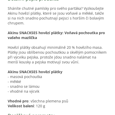
Sháníte chutné pamlsky pro svého parťáka? Vyzkoušejte
Akinu hovězí plátky, které se jsou voňavé a měkké, takže
si na nich snadno pochutnají pejsci s horším či bolavým
chrupem.
Akinu SNACKSES hovězí plátky: Voňavá pochoutka pro
vašeho mazlíčka
Hovězí plátky obsahují minimálně 20 % hovězího masa.
Plátky jsou oblíbenou pochoutkou a skvělým pomocníkem
při výcviku pejska, protože jdou snadno nalámat na
menší kousky a pejska motivují svou vůní.
Akinu SNACKSES hovězí plátky
- masová pochoutka
- měkké
- snadno se lámou
- vhodné na výcvik
Vhodné pro
: všechna plemena psů
Velikost balení
: 120 g