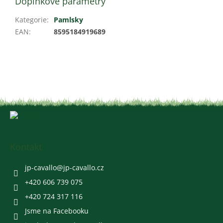
Doplňkové parametry
Kategorie
:
Pamlsky
EAN
:
8595184919689
Z
á
p
a
Kontakt
t
í
jp-cavallo
@
jp-cavallo.cz
+420 606 739 075
+420 724 317 116
Jsme na Facebooku