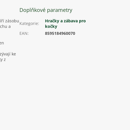
Doplňkové parametry
íří zásobu
Hračky a zábava pro
Kategorie
:
rchu a
kočky
EAN
:
8595184960070
ven
zývají ke
ky z