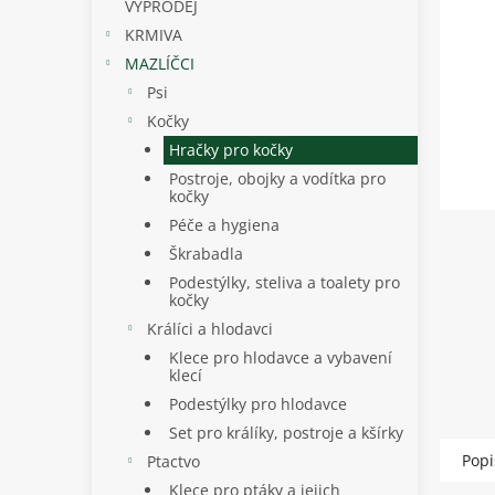
p
VÝPRODEJ
a
KRMIVA
n
MAZLÍČCI
e
Psi
l
Kočky
Hračky pro kočky
Postroje, obojky a vodítka pro
kočky
Péče a hygiena
Škrabadla
Podestýlky, steliva a toalety pro
kočky
Králíci a hlodavci
Klece pro hlodavce a vybavení
klecí
Podestýlky pro hlodavce
Set pro králíky, postroje a kšírky
Popi
Ptactvo
Klece pro ptáky a jejich