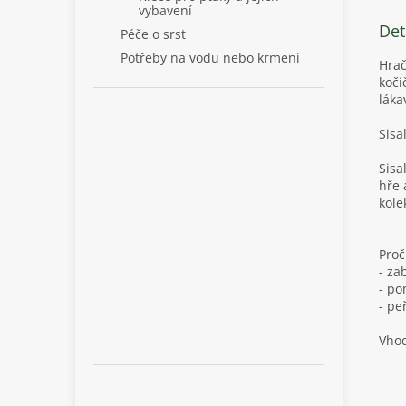
vybavení
Det
Péče o srst
Potřeby na vodu nebo krmení
Hrač
koči
láka
Sisa
Sisa
hře 
kole
Proč
- za
- po
- pe
Vhod