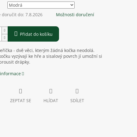
doručit do:
7.8.2026
Možnosti doručení
Přidat do košíku
peříčka - dvě věci, kterým žádná kočka neodolá.
kočku vyzývají ke hře a sisalový povrch jí umožní si
brousit drápky.
 informace
ZEPTAT SE
HLÍDAT
SDÍLET