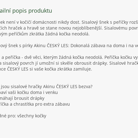
ailní popis produktu
ek není v kočičí domácnosti nikdy dost. Sisalový šnek s peříčky rozš
čích hraček a hravě se stane novou nejoblíbenější. Sisalovému pov
vým peříčkům zkrátka žádná kočka neodolá.
lový šnek s pírky Akinu ČESKÝ LES: Dokonalá zábava na doma i na 
l a peříčka - dvě věci, kterým žádná kočka neodolá. Peříčka kočku vy
a sisalový povrch jí umožní si skvěle obrousit drápky. Sisalové hrač
kce ČESKÝ LES si vaše kočka zkrátka zamiluje.
 jsou sisalové hračky Akinu ČESKÝ LES bezva?
baví vaši kočku doma i venku
máhají brousit drápky
říčka a chrastítka pro extra zábavu
né pro: všechny kočky