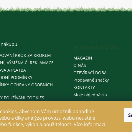
 nákupu
Informace pro vás
POVÁNÍ KROK ZA KROKEM
MAGAZÍN
NÍ, VÝMĚNA ČI REKLAMACE
O NÁS
VA A PLATBA
OTEVÍRACÍ DOBA
ODNÍ PODMÍNKY
Prodávané značky
ÍNKY OCHRANY OSOBNÍCH
KONTAKTY
Moje objednávka
Y POUŽÍVÁNÍ COOKIES
cookies, abychom Vám umožnili pohodlné
S
webu a díky analýze provozu webu neustále
jeho funkce, výkon a použitelnost. Více informací