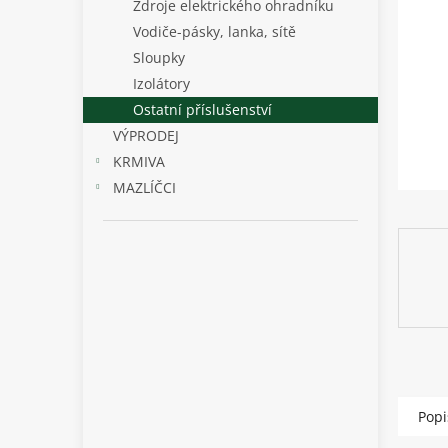
p
Zdroje elektrického ohradníku
a
Vodiče-pásky, lanka, sítě
n
Sloupky
e
Izolátory
l
Ostatní příslušenství
VÝPRODEJ
KRMIVA
MAZLÍČCI
Popi