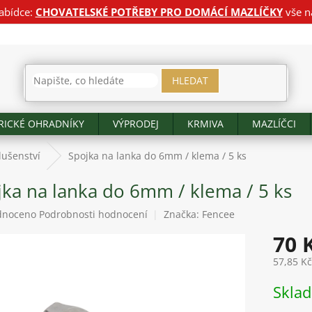
abídce:
CHOVATELSKÉ POTŘEBY PRO DOMÁCÍ MAZLÍČKY
vše n
HLEDAT
RICKÉ OHRADNÍKY
VÝPRODEJ
KRMIVA
MAZLÍČCI
lušenství
Spojka na lanka do 6mm / klema / 5 ks
jka na lanka do 6mm / klema / 5 ks
né
dnoceno
Podrobnosti hodnocení
Značka:
Fencee
ení
70 
tu
57,85 K
Měrná
Skla
cena:
ek.