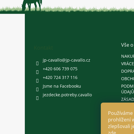
Z
á
p
a
t
Vše o
Kontakt
í
NAKU
jp-cavallo
@
jp-cavallo.cz
VRÁCE
+420 606 739 075
DOPRA
+420 724 317 116
OBCH
Jsme na Facebooku
PODM
ÚDAJŮ
jezdecke.potreby.cavallo
ZÁSAD
Používáme 
prohlížení 
zlepšovali 
zde
.