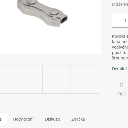
Můžeme 
Kovová 
lana neb
vodivéh
použití
šroubem.
Detailní
TISK
s
Hodnocení
Diskuze
Značka