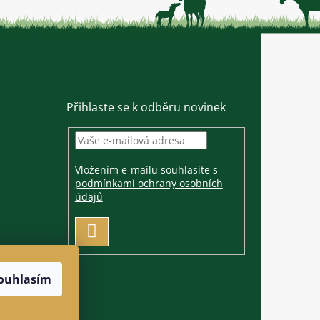
Přihlaste se k odběru novinek
Vložením e-mailu souhlasíte s
podmínkami ochrany osobních
údajů
PŘIHLÁSIT
SE
ouhlasím