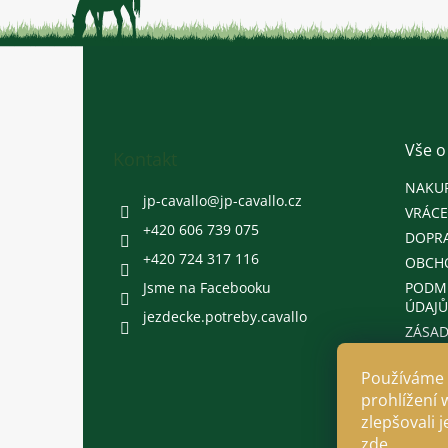
Z
á
p
a
t
Vše o
Kontakt
í
NAKU
jp-cavallo
@
jp-cavallo.cz
VRÁCE
+420 606 739 075
DOPRA
+420 724 317 116
OBCH
Jsme na Facebooku
PODM
ÚDAJŮ
jezdecke.potreby.cavallo
ZÁSAD
Používáme 
prohlížení 
zlepšovali 
zde
.