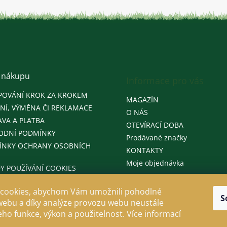
 nákupu
Informace pro vás
POVÁNÍ KROK ZA KROKEM
MAGAZÍN
NÍ, VÝMĚNA ČI REKLAMACE
O NÁS
VA A PLATBA
OTEVÍRACÍ DOBA
ODNÍ PODMÍNKY
Prodávané značky
ÍNKY OCHRANY OSOBNÍCH
KONTAKTY
Moje objednávka
Y POUŽÍVÁNÍ COOKIES
cookies, abychom Vám umožnili pohodlné
S
webu a díky analýze provozu webu neustále
jeho funkce, výkon a použitelnost. Více informací