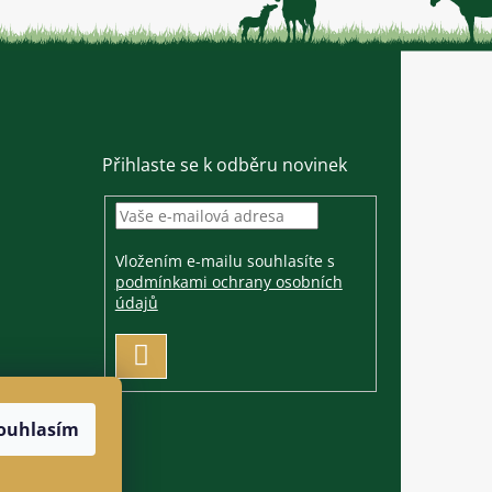
Přihlaste se k odběru novinek
Vložením e-mailu souhlasíte s
podmínkami ochrany osobních
údajů
PŘIHLÁSIT
SE
ouhlasím