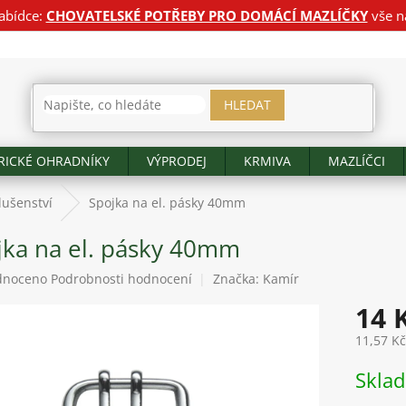
abídce:
CHOVATELSKÉ POTŘEBY PRO DOMÁCÍ MAZLÍČKY
vše n
HLEDAT
RICKÉ OHRADNÍKY
VÝPRODEJ
KRMIVA
MAZLÍČCI
lušenství
Spojka na el. pásky 40mm
jka na el. pásky 40mm
né
dnoceno
Podrobnosti hodnocení
Značka:
Kamír
ení
14 
tu
11,57 K
Měrná
Skla
cena:
ek.