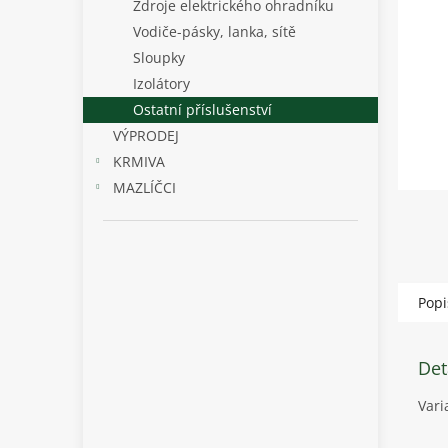
p
Zdroje elektrického ohradníku
a
Vodiče-pásky, lanka, sítě
n
Sloupky
e
Izolátory
l
Ostatní příslušenství
VÝPRODEJ
KRMIVA
MAZLÍČCI
Popi
Det
Vari